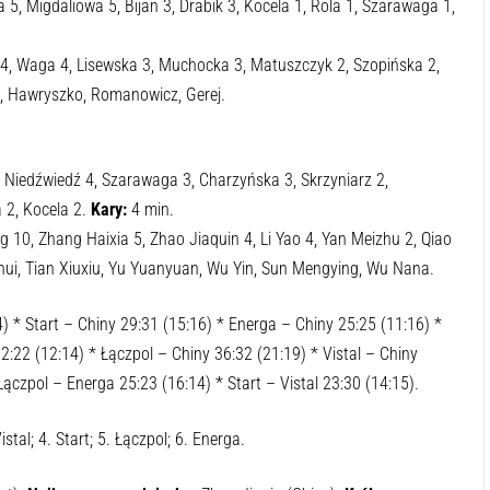
5, Migdaliowa 5, Bijan 3, Drabik 3, Kocela 1, Rola 1, Szarawaga 1,
4, Waga 4, Lisewska 3, Muchocka 3, Matuszczyk 2, Szopińska 2,
, Hawryszko, Romanowicz, Gerej.
, Niedźwiedź 4, Szarawaga 3, Charzyńska 3, Skrzyniarz 2,
 2, Kocela 2.
Kary:
4 min.
 10, Zhang Haixia 5, Zhao Jiaquin 4, Li Yao 4, Yan Meizhu 2, Qiao
ui, Tian Xiuxiu, Yu Yuanyuan, Wu Yin, Sun Mengying, Wu Nana.
) * Start – Chiny 29:31 (15:16) * Energa – Chiny 25:25 (11:16) *
22:22 (12:14) * Łączpol – Chiny 36:32 (21:19) * Vistal – Chiny
Łączpol – Energa 25:23 (16:14) * Start – Vistal 23:30 (14:15).
istal; 4. Start; 5. Łączpol; 6. Energa.