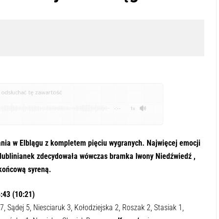
odsłuchać tę zawartość
-:--
1x
ia w Elblągu z kompletem pięciu wygranych. Najwięcej emocji
 lublinianek zdecydowała wówczas bramka Iwony Niedźwiedź ,
 końcową syreną.
:43 (10:21)
 Sądej 5, Niesciaruk 3, Kołodziejska 2, Roszak 2, Stasiak 1,