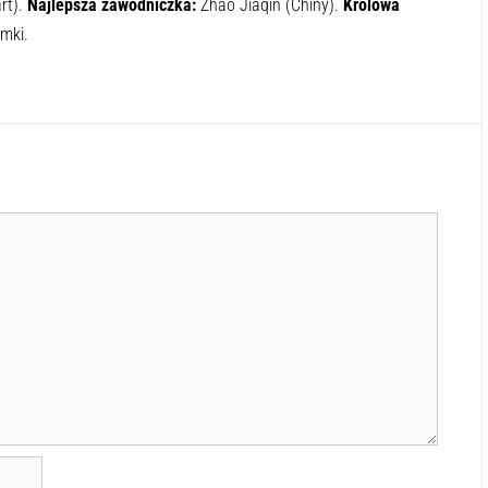
rt).
Najlepsza zawodniczka:
Zhao Jiaqin (Chiny).
Królowa
mki.