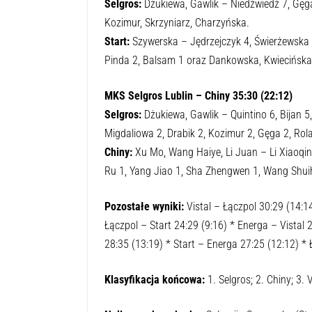
Selgros:
Dżukiewa, Gawlik – Niedźwiedź 7, Gęga 
Kozimur, Skrzyniarz, Charzyńska.
Start:
Szywerska – Jędrzejczyk 4, Świerżewska 
Pinda 2, Balsam 1 oraz Dankowska, Kwiecińska
MKS Selgros Lublin
–
Chiny
35:30 (22:12)
Selgros:
Dżukiewa, Gawlik – Quintino 6, Bijan 5
Migdaliowa 2, Drabik 2, Kozimur 2, Gęga 2, Rola
Chiny:
Xu Mo, Wang Haiye, Li Juan – Li Xiaoqing
Ru 1, Yang Jiao 1, Sha Zhengwen 1, Wang Shuih
Pozostałe wyniki:
Vistal – Łączpol 30:29 (14:14
Łączpol – Start 24:29 (9:16) * Energa – Vistal 
28:35 (13:19) * Start – Energa 27:25 (12:12) * 
Klasyfikacja końcowa:
1. Selgros; 2. Chiny; 3. V