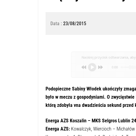
Data :
23/08/2015
Naciśnij przycisk odtwarzania, aby 
0:00
Podopieczne Sabiny Włodek ukończyły zmagan
było w meczu z gospodyniami. O zwycięstwie
którą zdobyła vna dwadzieścia sekund przed
Energa AZS Koszalin
–
MKS Selgros Lublin
24
Energa AZS:
Kowalczyk, Wiercioch – Michałów 7,