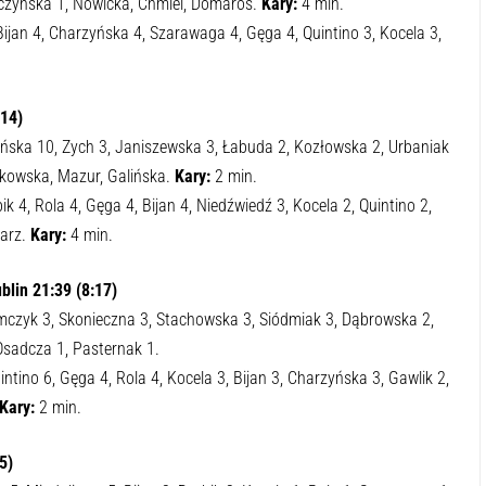
czyńska 1, Nowicka, Chmiel, Domaros.
Kary:
4 min.
jan 4, Charzyńska 4, Szarawaga 4, Gęga 4, Quintino 3, Kocela 3,
14)
ska 10, Zych 3, Janiszewska 3, Łabuda 2, Kozłowska 2, Urbaniak
tkowska, Mazur, Galińska.
Kary:
2 min.
 4, Rola 4, Gęga 4, Bijan 4, Niedźwiedź 3, Kocela 2, Quintino 2,
iarz.
Kary:
4 min.
blin
21:39 (8:17)
mczyk 3, Skonieczna 3, Stachowska 3, Siódmiak 3, Dąbrowska 2,
Osadcza 1, Pasternak 1.
tino 6, Gęga 4, Rola 4, Kocela 3, Bijan 3, Charzyńska 3, Gawlik 2,
Kary:
2 min.
5)