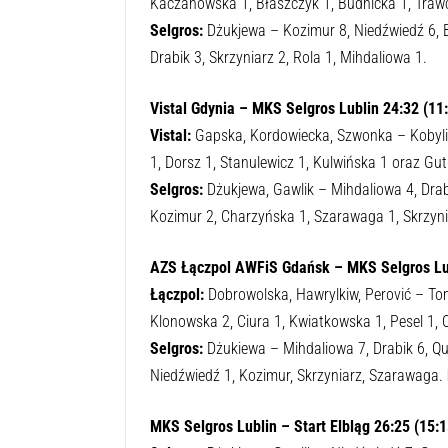
Kaczanowska 1, Błaszczyk 1, Budnicka 1, Traw
Selgros:
Dżukjewa – Kozimur 8, Niedźwiedź 6, Bi
Drabik 3, Skrzyniarz 2, Rola 1, Mihdaliowa 1.
Vistal Gdynia
–
MKS Selgros Lublin
24:32 (11:
Vistal:
Gapska, Kordowiecka, Szwonka – Kobyliń
1, Dorsz 1, Stanulewicz 1, Kulwińska 1 oraz Gu
Selgros:
Dżukjewa, Gawlik – Mihdaliowa 4, Drabik
Kozimur 2, Charzyńska 1, Szarawaga 1, Skrzyn
AZS Łączpol AWFiS Gdańsk
–
MKS Selgros Lu
Łączpol:
Dobrowolska, Hawrylkiw, Perović – To
Klonowska 2, Ciura 1, Kwiatkowska 1, Pesel 1, 
Selgros:
Dżukiewa – Mihdaliowa 7, Drabik 6, Quin
Niedźwiedź 1, Kozimur, Skrzyniarz, Szarawaga.
MKS Selgros Lublin
–
Start Elbląg
26:25 (15:1