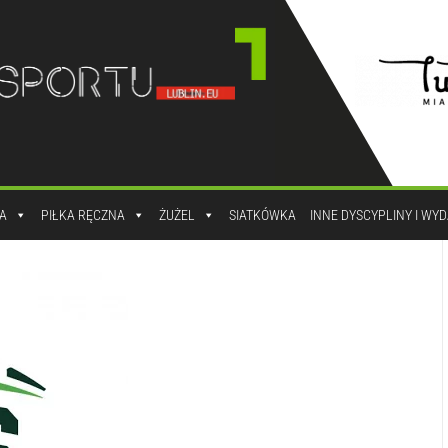
A
PIŁKA RĘCZNA
ŻUŻEL
SIATKÓWKA
INNE DYSCYPLINY I WY