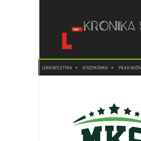
do
treści
LEKKOATLETYKA
KOSZYKÓWKA
PIŁKA NOŻN