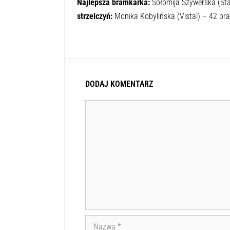
Najlepsza bramkarka:
Sołomija Szywerska (Sta
strzelczyń:
Monika Kobylińska (Vistal) – 42 bra
DODAJ KOMENTARZ