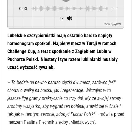
0:00
-:--
1x
Powered By
GSpeech
Lubelskie szczypiornistki mają ostatnio bardzo napięty
harmonogram spotkań. Najpierw mecz w Turcji w ramach
Challenge Cup, a teraz spotkanie z Zagłębiem Lubin w
Pucharze Polski. Niestety i tym razem lublinianki musiały
uznać wyższość rywalek.
–
To będzie na pewno bardzo ciężki dwumecz, zarówno jeśli
chodzi o walkę na boisku, jak i regenerację. Wliczając w to
jeszcze ligę gramy praktycznie co trzy dni. My ze swojej strony
zrobimy wszystko, aby wygrać ten półfinał, stawić się w finale i
tak, jak w tamtym sezonie, zdobyć Puchar Polski
– mówiła przed
meczem Paulina Piechnik z ekipy „Miedziowych”.