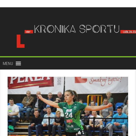
do
treści
MENU