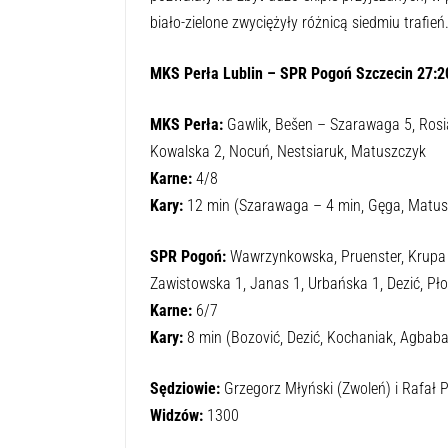
biało-zielone zwyciężyły różnicą siedmiu trafień
MKS Perła Lublin – SPR Pogoń Szczecin 27:20
MKS Perła:
Gawlik, Bešen – Szarawaga 5, Rosiak
Kowalska 2, Nocuń, Nestsiaruk, Matuszczyk
Karne:
4/8
Kary:
12 min (Szarawaga – 4 min, Gęga, Matusz
SPR Pogoń:
Wawrzynkowska, Pruenster, Krupa –
Zawistowska 1, Janas 1, Urbańska 1, Dezić, Pł
Karne:
6/7
Kary:
8 min (Bozović, Dezić, Kochaniak, Agbaba
Sędziowie:
Grzegorz Młyński (Zwoleń) i Rafał 
Widzów:
1300