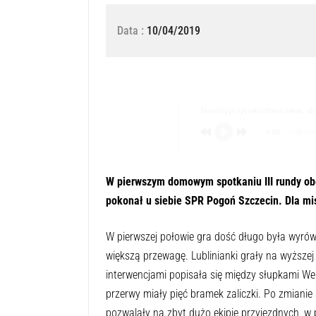
Data :
10/04/2019
Naciśnij przycisk odtwarzania, aby 
0:00
W pierwszym domowym spotkaniu III rundy ob
pokonał u siebie SPR Pogoń Szczecin. Dla mist
W pierwszej połowie gra dość długo była wyrów
większą przewagę. Lublinianki grały na wyższe
interwencjami popisała się między słupkami We
przerwy miały pięć bramek zaliczki. Po zmiani
pozwalały na zbyt dużo ekipie przyjezdnych, w p