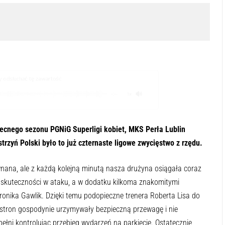
odsłuchać tę zawartość
-:--
1x
ecnego sezonu PGNiG Superligi kobiet, MKS Perła Lublin
rzyń Polski było to już czternaste ligowe zwycięstwo z rzędu.
nana, ale z każdą kolejną minutą nasza drużyna osiągała coraz
j skuteczności w ataku, a w dodatku kilkoma znakomitymi
ronika Gawlik. Dzięki temu podopieczne trenera Roberta Lisa do
e stron gospodynie urzymywały bezpieczną przewagę i nie
ełni kontrolując przebieg wydarzeń na parkiecie. Ostatecznie,