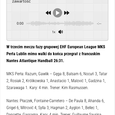
zawartość
0:00
-:--
1x
Powered By
GSpeech
W trzecim meczu fazy grupowej EHF European League MKS
Perła Lublin mimo walki do końca przegrał z francuskim
Nantes Atlantique Handball 26:31.
MKS Perła: Razum, Gawlik – Gęga 8, Balsam 6, Nocuń 3, Tatar
2, Rosiak 2, Królikowska 1, Anastacio 1, Malović 1, Gadzina 1,
Szarawaga 1. Kary: 4 min. Trener: Kim Rasmussen.
Nantes: Płaczek, Fontaine-Carretero – De Paula 8, Ahanda 6,
Grigel 6, Mitrović 4, Sylla 3, Hagman 2, Ayglon 1, Bellec 1,
Dancette, Gassama. Kary: 4 min. Trener: Guillaume Saurina.