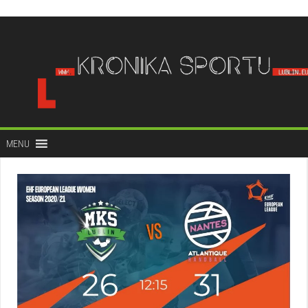
do
treści
MENU