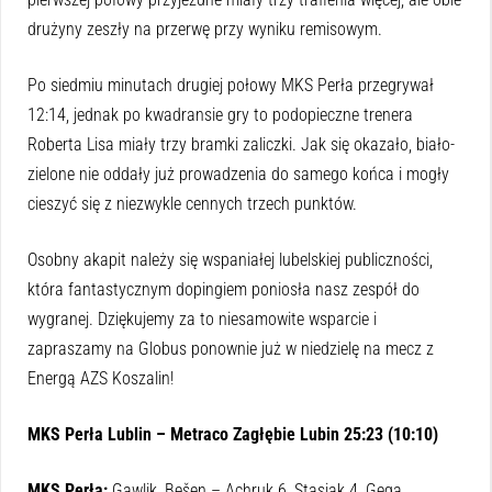
drużyny zeszły na przerwę przy wyniku remisowym.
Po siedmiu minutach drugiej połowy MKS Perła przegrywał
12:14, jednak po kwadransie gry to podopieczne trenera
Roberta Lisa miały trzy bramki zaliczki. Jak się okazało, biało-
zielone nie oddały już prowadzenia do samego końca i mogły
cieszyć się z niezwykle cennych trzech punktów.
Osobny akapit należy się wspaniałej lubelskiej publiczności,
która fantastycznym dopingiem poniosła nasz zespół do
wygranej. Dziękujemy za to niesamowite wsparcie i
zapraszamy na Globus ponownie już w niedzielę na mecz z
Energą AZS Koszalin!
MKS Perła Lublin – Metraco Zagłębie Lubin 25:23 (10:10)
MKS Perła:
Gawlik, Bešen – Achruk 6, Stasiak 4, Gęga