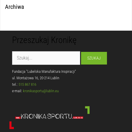
Archiwa
Przeszukaj Kronikę
Fundacja "Lubelska Manufaktura Inspiracji"
ul. Montażowa 16, 20-214 Lublin
tel.:
515 867 816
e-mail:
kronikasportu@lublin.eu