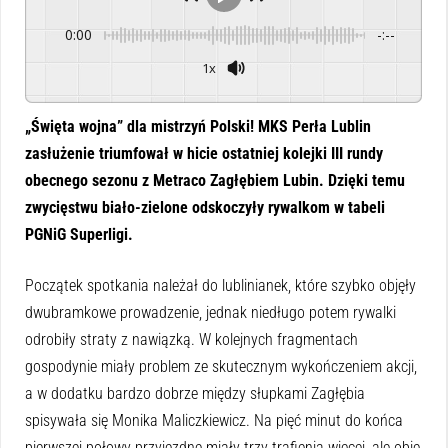
0:00
-:--
1x
Powered By
GSpeech
„Święta wojna” dla mistrzyń Polski! MKS Perła Lublin
zasłużenie triumfował w hicie ostatniej kolejki III rundy
obecnego sezonu z Metraco Zagłębiem Lubin. Dzięki temu
zwycięstwu biało-zielone odskoczyły rywalkom w tabeli
PGNiG Superligi.
Początek spotkania należał do lublinianek, które szybko objęły
dwubramkowe prowadzenie, jednak niedługo potem rywalki
odrobiły straty z nawiązką. W kolejnych fragmentach
gospodynie miały problem ze skutecznym wykończeniem akcji,
a w dodatku bardzo dobrze między słupkami Zagłębia
spisywała się Monika Maliczkiewicz. Na pięć minut do końca
pierwszej połowy przyjezdne miały trzy trafienia więcej, ale obie