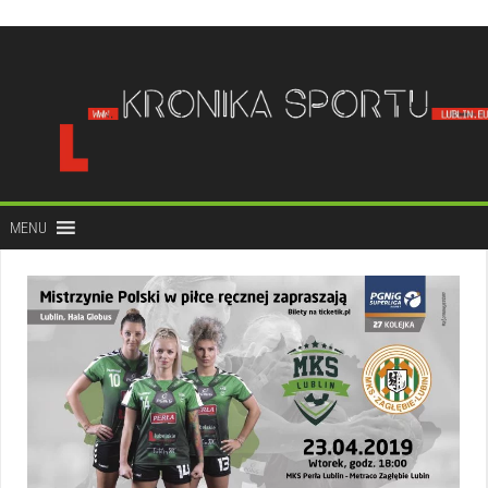
do
treści
MENU