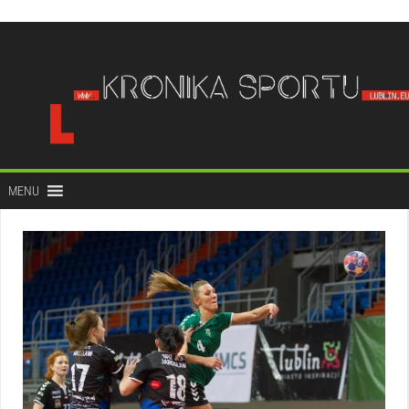
do
treści
MENU