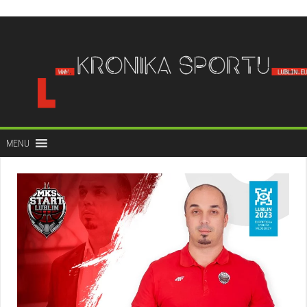
do
treści
MENU