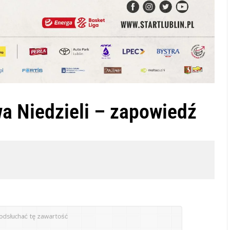
a Niedzieli – zapowiedź
odsłuchać tę zawartość