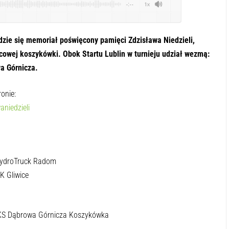
-:--
1x
ędzie się memoriał poświęcony pamięci Zdzisława Niedzieli,
cowej koszykówki. Obok Startu Lublin w turnieju udział wezmą:
a Górnicza.
onie:
aniedzieli
HydroTruck Radom
K Gliwice
 MKS Dąbrowa Górnicza Koszykówka