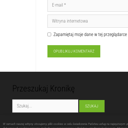
Zapamiętaj moje dane w tej przeglądarce
Przeszukaj Kronikę
Fundacja "Lubelska Manufaktura Inspiracji"
W ramach naszej witryny stosujemy pliki cookies w celu świadczenia Państwu usług na najwyższym 
ul. Montażowa 16, 20-214 Lublin