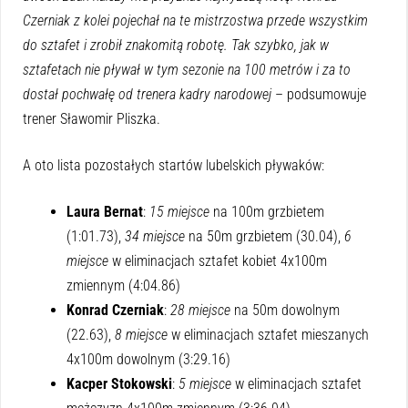
Czerniak z kolei pojechał na te mistrzostwa przede wszystkim
do sztafet i zrobił znakomitą robotę. Tak szybko, jak w
sztafetach nie pływał w tym sezonie na 100 metrów i za to
dostał pochwałę od trenera kadry narodowej
– podsumowuje
trener Sławomir Pliszka.
A oto lista pozostałych startów lubelskich pływaków:
Laura Bernat
:
15 miejsce
na 100m grzbietem
(1:01.73),
34 miejsce
na 50m grzbietem (30.04),
6
miejsce
w eliminacjach sztafet kobiet 4x100m
zmiennym (4:04.86)
Konrad Czerniak
:
28 miejsce
na 50m dowolnym
(22.63),
8 miejsce
w eliminacjach sztafet mieszanych
4x100m dowolnym (3:29.16)
Kacper Stokowski
:
5 miejsce
w eliminacjach sztafet