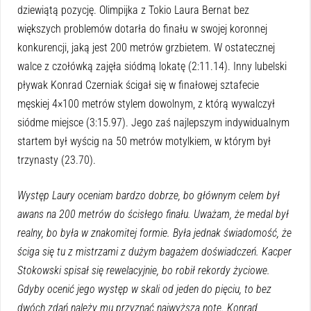
dziewiątą pozycję. Olimpijka z Tokio Laura Bernat bez
większych problemów dotarła do finału w swojej koronnej
konkurencji, jaką jest 200 metrów grzbietem. W ostatecznej
walce z czołówką zajęła siódmą lokatę (2:11.14). Inny lubelski
pływak Konrad Czerniak ścigał się w finałowej sztafecie
męskiej 4×100 metrów stylem dowolnym, z którą wywalczył
siódme miejsce (3:15.97). Jego zaś najlepszym indywidualnym
startem był wyścig na 50 metrów motylkiem, w którym był
trzynasty (23.70).
Występ Laury oceniam bardzo dobrze, bo głównym celem był
awans na 200 metrów do ścisłego finału. Uważam, że medal był
realny, bo była w znakomitej formie. Była jednak świadomość, że
ściga się tu z mistrzami z dużym bagażem doświadczeń. Kacper
Stokowski spisał się rewelacyjnie, bo robił rekordy życiowe.
Gdyby ocenić jego występ w skali od jeden do pięciu, to bez
dwóch zdań należy mu przyznać najwyższą notę. Konrad