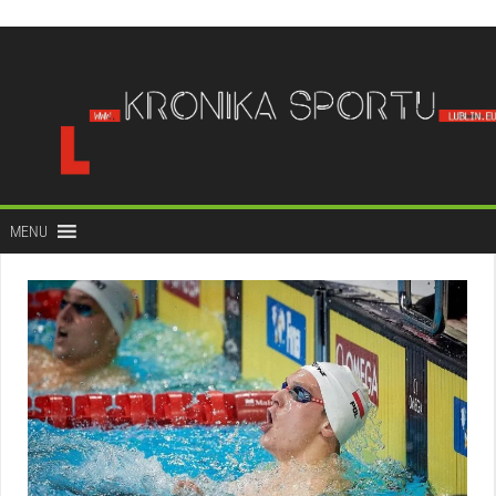
do
treści
MENU