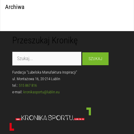
Archiwa
Przeszukaj Kronikę
Fundacja "Lubelska Manufaktura Inspiracji"
ul. Montażowa 16, 20-214 Lublin
tel.:
515 867 816
e-mail:
kronikasportu@lublin.eu