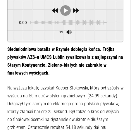
0:00
-:--
1x
Powered By
GSpeech
Siedmiodniowa batalia w Rzymie dobiegła końca. Trójka
pływaków AZS-u UMCS Lublin rywalizowała z najlepszymi na
Starym Kontynencie. Zielono-białych nie zabrakło w
finałowych wyścigach.
Najwyższą lokatę uzyskał Kacper Stokowski, który był szósty w
wyścigu na 50 metrów stylem grzbietowym (24.99 sekundy).
Dołączył tym samym do elitarnego grona polskich pływaków,
którzy złamali barierę 25 sekund. Był także o krok od wejścia
do finałowej ósemki na dystansie dwukrotnie dłuższym
grzbietem. Ostatecznie rezultat 54.18 sekundy dał mu