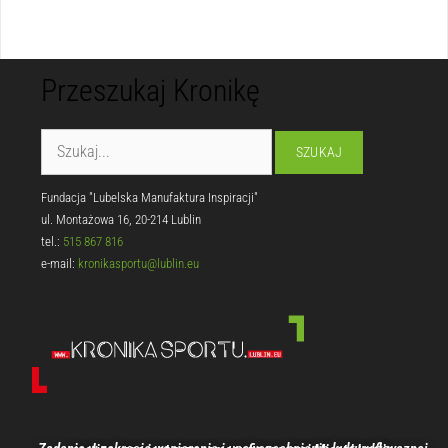
Przeszukaj Kronikę
Fundacja "Lubelska Manufaktura Inspiracji"
ul. Montażowa 16, 20-214 Lublin
tel.:
515 867 816
e-mail:
kronikasportu@lublin.eu