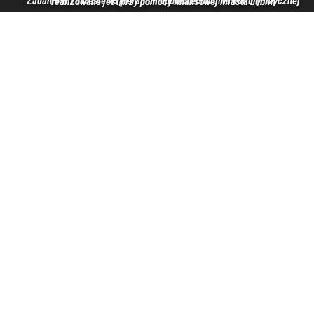
Zadanie w zakresie wspierania i upowszechniania kultury fizycznej realizowane jest przy pomocy finansowej Miasta Lublin