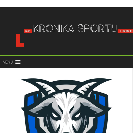
do
treści
MENU