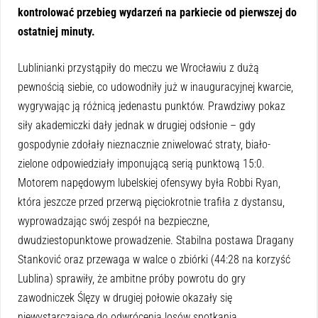
kontrolować przebieg wydarzeń na parkiecie od pierwszej do
ostatniej minuty.
Lublinianki przystąpiły do meczu we Wrocławiu z dużą
pewnością siebie, co udowodniły już w inauguracyjnej kwarcie,
wygrywając ją różnicą jedenastu punktów. Prawdziwy pokaz
siły akademiczki dały jednak w drugiej odsłonie – gdy
gospodynie zdołały nieznacznie zniwelować straty, biało-
zielone odpowiedziały imponującą serią punktową 15:0.
Motorem napędowym lubelskiej ofensywy była Robbi Ryan,
która jeszcze przed przerwą pięciokrotnie trafiła z dystansu,
wyprowadzając swój zespół na bezpieczne,
dwudziestopunktowe prowadzenie. Stabilna postawa Dragany
Stanković oraz przewaga w walce o zbiórki (44:28 na korzyść
Lublina) sprawiły, że ambitne próby powrotu do gry
zawodniczek Ślęzy w drugiej połowie okazały się
niewystarczające do odwrócenia losów spotkania.