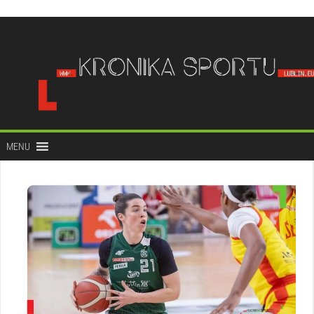
do
treści
MENU