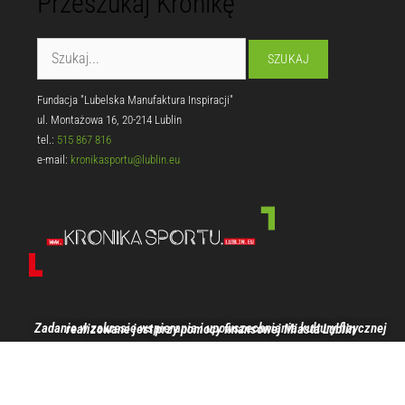
Przeszukaj Kronikę
Fundacja "Lubelska Manufaktura Inspiracji"
ul. Montażowa 16, 20-214 Lublin
tel.:
515 867 816
e-mail:
kronikasportu@lublin.eu
Zadanie w zakresie wspierania i upowszechniania kultury fizycznej realizowane jest przy pomocy finansowej Miasta Lublin