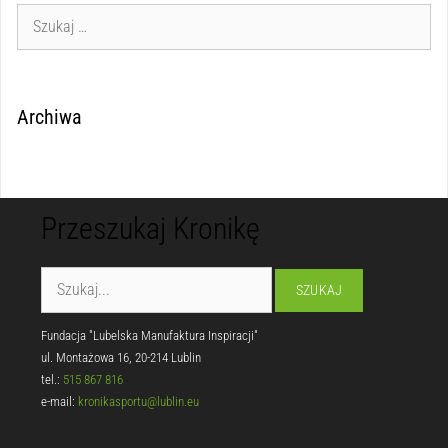
Archiwa
Przeszukaj Kronikę
Fundacja "Lubelska Manufaktura Inspiracji"
ul. Montażowa 16, 20-214 Lublin
tel.:
515 867 816
e-mail:
kronikasportu@lublin.eu