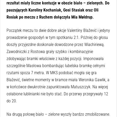
rezultat miały liczne kontuzje w obozie biało – zielonych. Do
pauzujących Karoliny Kochaniak, Gosi Stasiak oraz Oli
Rosiak po meczu z Ruchem dołączyła Mia Møldrup.
Początek meczu to dwie dobre akcje Valentiny Blažević i jedyny
prowadzenie gospodyń w tym spotkaniu 2:1. Później do głosu
doszły przyjezdne doskonale dowodzone przez Wiachiriewą.
Zawodniczki z Rostowa grały szybko i kombinacyjnie
zdobywając bramki właściwie z każdej pozycji. Imponowała
szczególnie Masłowa bombardując lubelska bramkę celnymi
rzutami spoza 7 metra. W MKS podobać mogła się gra
Blažević, świetne momenty w bramce miała Weronika Gawlik, a
w końcówce dwukrotnie zapunktowała Matuszczyk. Na więcej
osłabione lublinianki nie było stać. Do przerwy przegrywały 12
do 20.
Na drugą połowę biało – zielone wyszły bardzo zmobilizowane.