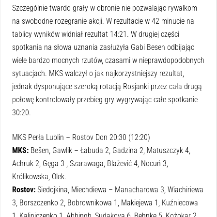
Szczególnie twardo grały w obronie nie pozwalając rywalkom
na swobodne rozegranie akcji. W rezultacie w 42 minucie na
tablicy wyników widniał rezultat 14:21. W drugiej części
spotkania na słowa uznania zasłużyła Gabi Besen odbijając
wiele bardzo mocnych rzutów, czasami w nieprawdopodobnych
sytuacjach. MKS walczył o jak najkorzystniejszy rezultat,
jednak dysponujące szeroką rotacją Rosjanki przez cała drugą
połowę kontrolowały przebieg gry wygrywając całe spotkanie
30:20.
MKS Perła Lublin – Rostov Don 20:30 (12:20)
MKS:
Bešen, Gawlik – Łabuda 2, Gadzina 2, Matuszczyk 4,
Achruk 2, Gęga 3 , Szarawaga, Blažević 4, Nocuń 3,
Królikowska, Olek.
Rostov:
Siedojkina, Miechdiewa – Manacharowa 3, Wiachiriewa
3, Borszczenko 2, Bobrownikowa 1, Makiejewa 1, Kuźniecowa
1, Kaliniczenko 1, Abbingh, Sudakova 6, Behnke 5, Kożokar 2,