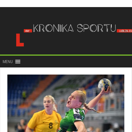
do
treści
MENU