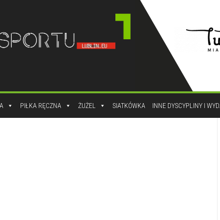
A
PIŁKA RĘCZNA
ŻUŻEL
SIATKÓWKA
INNE DYSCYPLINY I WY