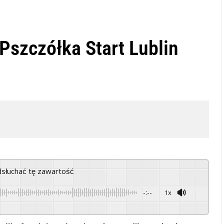
Pszczółka Start Lublin
odsłuchać tę zawartość
-:--
1x
Powered By
GSpeech