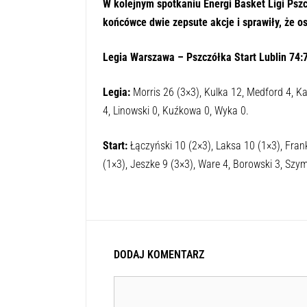
W kolejnym spotkaniu Energi Basket Ligi Pszc
końcówce dwie zepsute akcje i sprawiły, że os
Legia Warszawa – Pszczółka Start Lublin 74:72
Legia:
Morris 26 (3×3), Kulka 12, Medford 4, K
4, Linowski 0, Kuźkowa 0, Wyka 0.
Start:
Łączyński 10 (2×3), Laksa 10 (1×3), Fran
(1×3), Jeszke 9 (3×3), Ware 4, Borowski 3, Szym
DODAJ KOMENTARZ