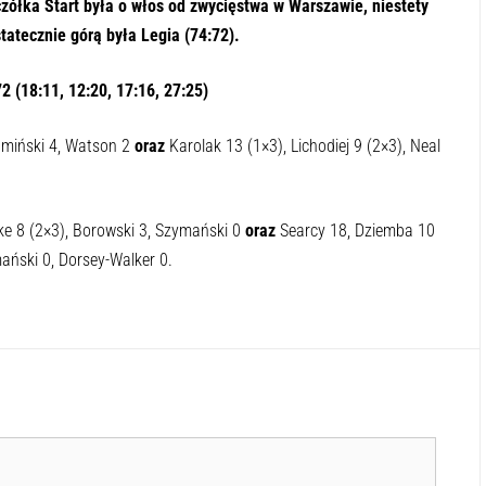
zółka Start była o włos od zwycięstwa w Warszawie, niestety
tatecznie górą była Legia (74:72).
 (18:11, 12:20, 17:16, 27:25)
amiński 4, Watson 2
oraz
Karolak 13 (1×3), Lichodiej 9 (2×3), Neal
ke 8 (2×3), Borowski 3, Szymański 0
oraz
Searcy 18, Dziemba 10
ański 0, Dorsey-Walker 0.