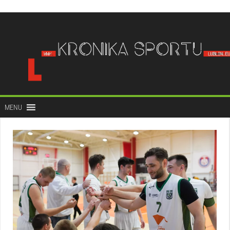
do
treści
MENU