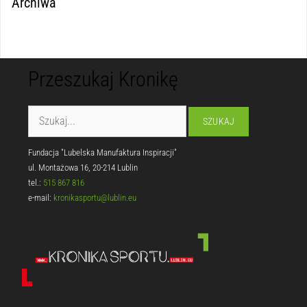
Archiwa
Przeszukaj Kronikę
Fundacja "Lubelska Manufaktura Inspiracji"
ul. Montażowa 16, 20-214 Lublin
tel.:
515 867 816
e-mail:
kronikasportu@lublin.eu