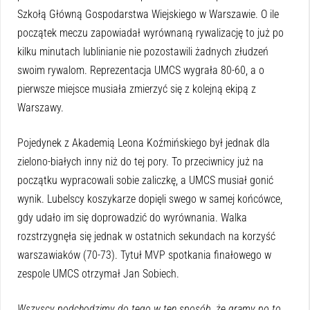
Szkołą Główną Gospodarstwa Wiejskiego w Warszawie. O ile
początek meczu zapowiadał wyrównaną rywalizację to już po
kilku minutach lublinianie nie pozostawili żadnych złudzeń
swoim rywalom. Reprezentacja UMCS wygrała 80-60, a o
pierwsze miejsce musiała zmierzyć się z kolejną ekipą z
Warszawy.
Pojedynek z Akademią Leona Koźmińskiego był jednak dla
zielono-białych inny niż do tej pory. To przeciwnicy już na
początku wypracowali sobie zaliczkę, a UMCS musiał gonić
wynik. Lubelscy koszykarze dopięli swego w samej końcówce,
gdy udało im się doprowadzić do wyrównania. Walka
rozstrzygnęła się jednak w ostatnich sekundach na korzyść
warszawiaków (70-73). Tytuł MVP spotkania finałowego w
zespole UMCS otrzymał Jan Sobiech.
Wszyscy podchodzimy do tego w ten sposób, że gramy po to,