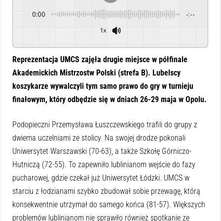
0:00
-:--
1x
Powered By
GSpeech
Reprezentacja UMCS zajęła drugie miejsce w półfinale
Akademickich Mistrzostw Polski (strefa B). Lubelscy
koszykarze wywalczyli tym samo prawo do gry w turnieju
finałowym, który odbędzie się w dniach 26-29 maja w Opolu.
Podopieczni Przemysława Łuszczewskiego trafili do grupy z
dwiema uczelniami ze stolicy. Na swojej drodze pokonali
Uniwersytet Warszawski (70-63), a także Szkołę Górniczo-
Hutniczą (72-55). To zapewniło lublinianom wejście do fazy
pucharowej, gdzie czekał już Uniwersytet Łódzki. UMCS w
starciu z łodzianami szybko zbudował sobie przewagę, którą
konsekwentnie utrzymał do samego końca (81-57). Większych
problemów lublinianom nie sprawiło również spotkanie ze