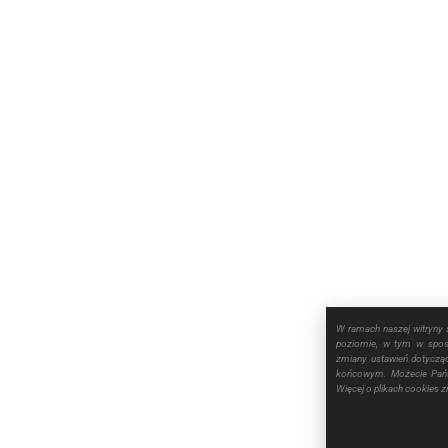
W ramach naszej witryny 
poziomie, w tym w sposó
zmiany ustawień dotyczą
końcowym. Możecie Pańs
Więcej o plikach cookies 