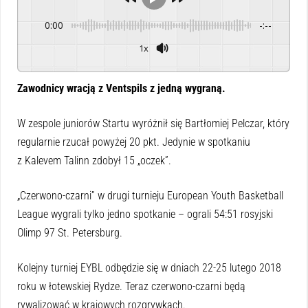
0:00
-:--
1x
Powered By
GSpeech
Zawodnicy wracją z Ventspils z jedną wygraną.
W zespole juniorów Startu wyróżnił się Bartłomiej Pelczar, który
regularnie rzucał powyżej 20 pkt. Jedynie w spotkaniu
z Kalevem Talinn zdobył 15 „oczek”.
„Czerwono-czarni” w drugi turnieju European Youth Basketball
League wygrali tylko jedno spotkanie – ograli 54:51 rosyjski
Olimp 97 St. Petersburg.
Kolejny turniej EYBL odbędzie się w dniach 22-25 lutego 2018
roku w łotewskiej Rydze. Teraz czerwono-czarni będą
rywalizować w krajowych rozgrywkach.