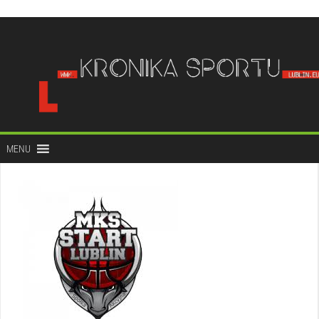
do
treści
MENU