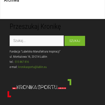
Archiwa
Przeszukaj Kronikę
Fundacja "Lubelska Manufaktura Inspiracji"
ul. Montażowa 16, 20-214 Lublin
tel.:
515 867 816
e-mail:
kronikasportu@lublin.eu