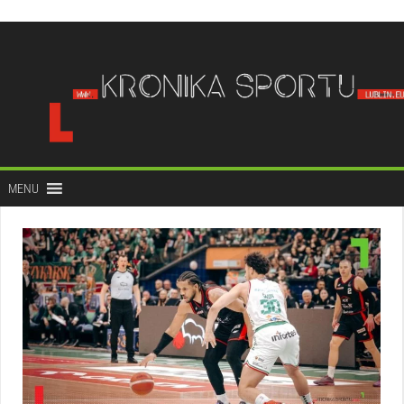
do
treści
MENU