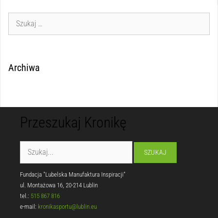
Archiwa
Przeszukaj Kronikę
Fundacja "Lubelska Manufaktura Inspiracji"
ul. Montażowa 16, 20-214 Lublin
tel.:
515 867 816
e-mail:
kronikasportu@lublin.eu