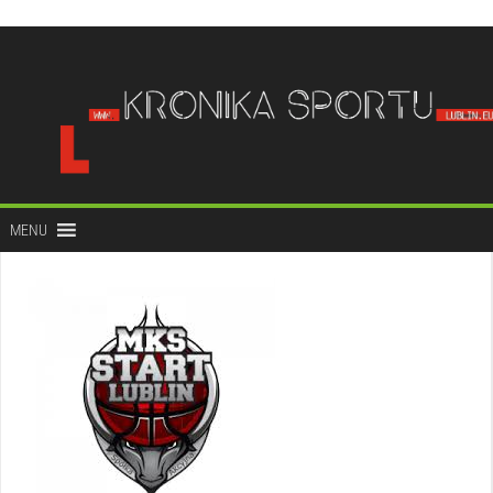
do
treści
MENU