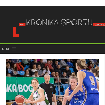
do
treści
MENU