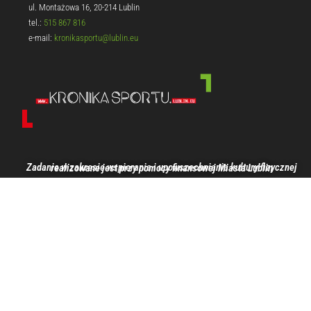
ul. Montażowa 16, 20-214 Lublin
tel.:
515 867 816
e-mail:
kronikasportu@lublin.eu
Zadanie w zakresie wspierania i upowszechniania kultury fizycznej realizowane jest przy pomocy finansowej Miasta Lublin