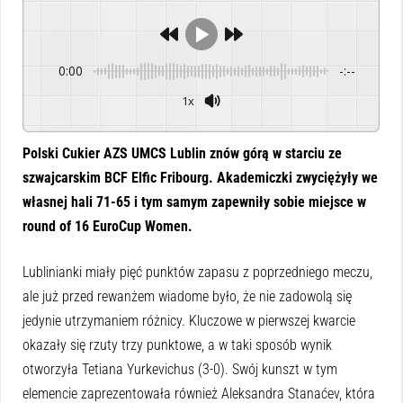
0:00
-:--
1x
Powered By
GSpeech
Polski Cukier AZS UMCS Lublin znów górą w starciu ze
szwajcarskim BCF Elfic Fribourg. Akademiczki zwyciężyły we
własnej hali 71-65 i tym samym zapewniły sobie miejsce w
round of 16 EuroCup Women.
Lublinianki miały pięć punktów zapasu z poprzedniego meczu,
ale już przed rewanżem wiadome było, że nie zadowolą się
jedynie utrzymaniem różnicy. Kluczowe w pierwszej kwarcie
okazały się rzuty trzy punktowe, a w taki sposób wynik
otworzyła Tetiana Yurkevichus (3-0). Swój kunszt w tym
elemencie zaprezentowała również Aleksandra Stanaćev, która