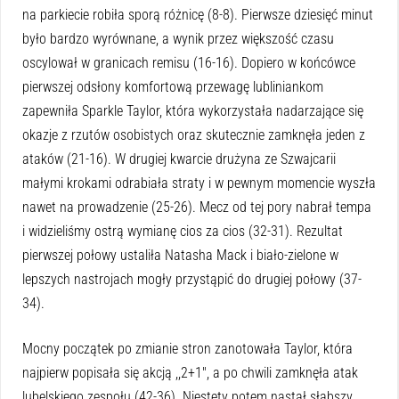
na parkiecie robiła sporą różnicę (8-8). Pierwsze dziesięć minut
było bardzo wyrównane, a wynik przez większość czasu
oscylował w granicach remisu (16-16). Dopiero w końcówce
pierwszej odsłony komfortową przewagę lubliniankom
zapewniła Sparkle Taylor, która wykorzystała nadarzające się
okazje z rzutów osobistych oraz skutecznie zamknęła jeden z
ataków (21-16). W drugiej kwarcie drużyna ze Szwajcarii
małymi krokami odrabiała straty i w pewnym momencie wyszła
nawet na prowadzenie (25-26). Mecz od tej pory nabrał tempa
i widzieliśmy ostrą wymianę cios za cios (32-31). Rezultat
pierwszej połowy ustaliła Natasha Mack i biało-zielone w
lepszych nastrojach mogły przystąpić do drugiej połowy (37-
34).
Mocny początek po zmianie stron zanotowała Taylor, która
najpierw popisała się akcją ,,2+1″, a po chwili zamknęła atak
lubelskiego zespołu (42-36). Niestety potem nastał słabszy