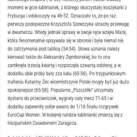
moment w grze lublinianek, z którego skorzystały koszykarki z
Fryburga i odskoczyły na 46-52. Oznaczało to, że po raz
pierwszy podopieczne Krzysztofa Szewczyka utraciły przewagę
w dwumeczu. Wtedy jednak sprawy w swoje ręce wzięła Mack,
która fenomenalnie spisywała się w obronie i była niemal nie
do zatrzymania pod tablicą (54-54). Słowa uznania należy
kierować także do Aleksandry Zięmborskiej, bo to ona
zamknęła trzecią kwartę i rozpoczęła czwartą odsłonę, a w
dodatku obie próby były zza łuku (60-56). Po trzypunktowym
trafieniu Katariny Zec wicemistrzynie Polski mogły być już dużo
spokojniejsze (65-58). Popularne ,,Pszczółki” utrzymały
dystans do przeciwniczek, wygrały cały mecz 71-65 i w
dodatku zapewniły sobie awans do 1/16 finału rozgrywek
EuroCup Women. W kolejnej rundzie lublinianki zmierzą się z
hiszpańskim Casedoment Zaragoza.