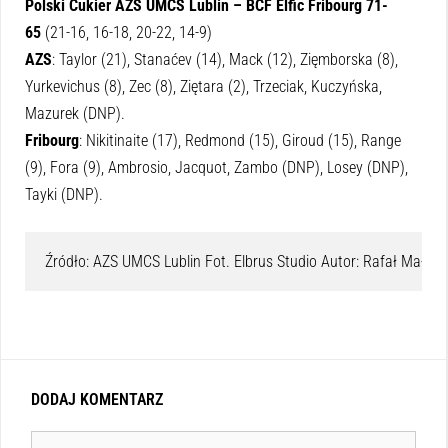
Polski Cukier AZS UMCS Lublin – BCF Elfic Fribourg 71-
65
(21-16, 16-18, 20-22, 14-9)
AZS
: Taylor (21), Stanaćev (14), Mack (12), Zięmborska (8),
Yurkevichus (8), Zec (8), Ziętara (2), Trzeciak, Kuczyńska,
Mazurek (DNP).
Fribourg
: Nikitinaite (17), Redmond (15), Giroud (15), Range
(9), Fora (9), Ambrosio, Jacquot, Zambo (DNP), Losey (DNP),
Tayki (DNP).
Źródło: AZS UMCS Lublin Fot. Elbrus Studio Autor: Rafał Małys
DODAJ KOMENTARZ