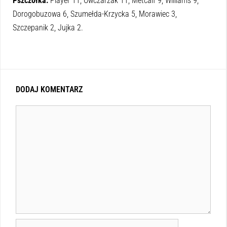
Pszczółka:
Player 11, Owczarzak 11, Metcalf 9, Williams 9,
Dorogobuzowa 6, Szumełda-Krzycka 5, Morawiec 3,
Szczepanik 2, Jujka 2.
DODAJ KOMENTARZ