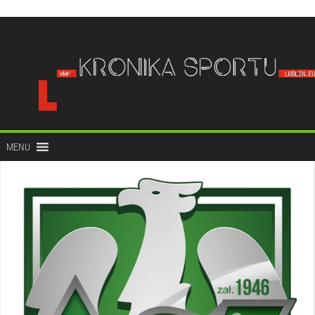
do
treści
MENU