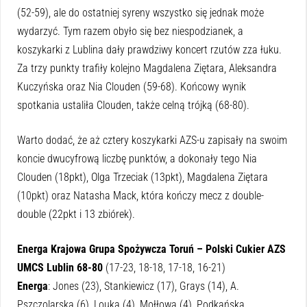
(52-59), ale do ostatniej syreny wszystko się jednak może
wydarzyć. Tym razem obyło się bez niespodzianek, a
koszykarki z Lublina dały prawdziwy koncert rzutów zza łuku.
Za trzy punkty trafiły kolejno Magdalena Ziętara, Aleksandra
Kuczyńska oraz Nia Clouden (59-68). Końcowy wynik
spotkania ustaliła Clouden, także celną trójką (68-80).
Warto dodać, że aż cztery koszykarki AZS-u zapisały na swoim
koncie dwucyfrową liczbę punktów, a dokonały tego Nia
Clouden (18pkt), Olga Trzeciak (13pkt), Magdalena Ziętara
(10pkt) oraz Natasha Mack, która kończy mecz z double-
double (22pkt i 13 zbiórek).
Energa Krajowa Grupa Spożywcza Toruń – Polski Cukier AZS
UMCS Lublin 68-80
(17-23, 18-18, 17-18, 16-21)
Energa
: Jones (23), Stankiewicz (17), Grays (14), A.
Pszczolarska (6), Louka (4), Mołłowa (4), Podkańska,