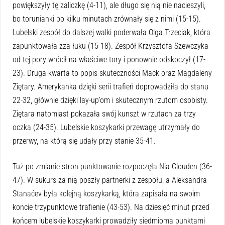
powiększyły tę zaliczkę (4-11), ale długo się nią nie nacieszyli,
bo torunianki po kilku minutach zrównały się z nimi (15-15).
Lubelski zespół do dalszej walki poderwała Olga Trzeciak, która
zapunktowała zza łuku (15-18). Zespół Krzysztofa Szewczyka
od tej pory wrócił na właściwe tory i ponownie odskoczył (17-
23). Druga kwarta to popis skuteczności Mack oraz Magdaleny
Ziętary. Amerykanka dzięki serii trafień doprowadziła do stanu
22-32, głównie dzięki lay-up’om i skutecznym rzutom osobisty.
Ziętara natomiast pokazała swój kunszt w rzutach za trzy
oczka (24-35). Lubelskie koszykarki przewagę utrzymały do
przerwy, na którą się udały przy stanie 35-41.
Tuż po zmianie stron punktowanie rozpoczęła Nia Clouden (36-
47). W sukurs za nią poszły partnerki z zespołu, a Aleksandra
Stanaćev była kolejną koszykarką, która zapisała na swoim
koncie trzypunktowe trafienie (43-53). Na dziesięć minut przed
końcem lubelskie koszykarki prowadziły siedmioma punktami