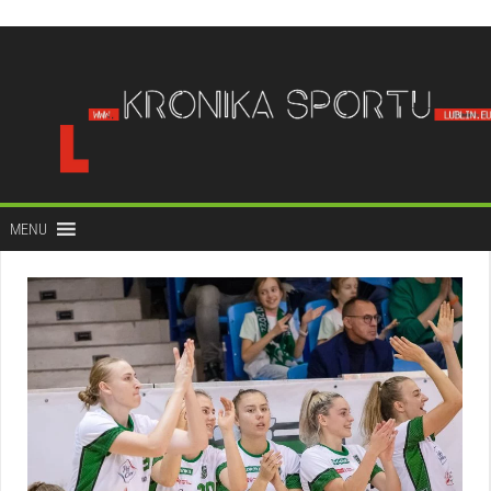
do
treści
MENU