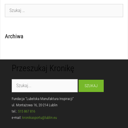
Archiwa
Przeszukaj Kronikę
Fundacja "Lubelska Manufaktura Inspiracji"
ul. Montażowa 16, 20-214 Lublin
tel.:
515 867 816
e-mail:
kronikasportu@lublin.eu