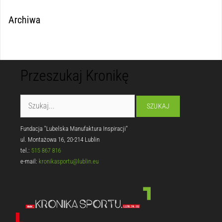
Archiwa
Przeszukaj Kronikę
Fundacja "Lubelska Manufaktura Inspiracji"
ul. Montażowa 16, 20-214 Lublin
tel.:
515 867 816
e-mail:
kronikasportu@lublin.eu