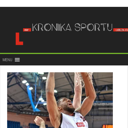
do
treści
MENU