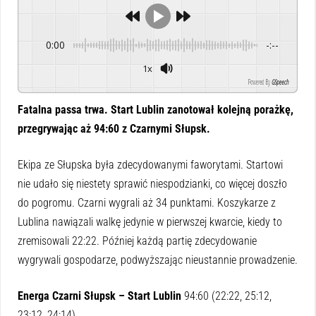
0:00
-:--
1x
Powered By
GSpeech
Fatalna passa trwa. Start Lublin zanotował kolejną porażkę,
przegrywając aż 94:60 z Czarnymi Słupsk.
Ekipa ze Słupska była zdecydowanymi faworytami. Startowi
nie udało się niestety sprawić niespodzianki, co więcej doszło
do pogromu. Czarni wygrali aż 34 punktami. Koszykarze z
Lublina nawiązali walkę jedynie w pierwszej kwarcie, kiedy to
zremisowali 22:22. Później każdą partię zdecydowanie
wygrywali gospodarze, podwyższając nieustannie prowadzenie.
Energa Czarni Słupsk – Start Lublin
94:60 (22:22, 25:12,
23:12, 24:14)