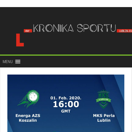
do
treści
MENU