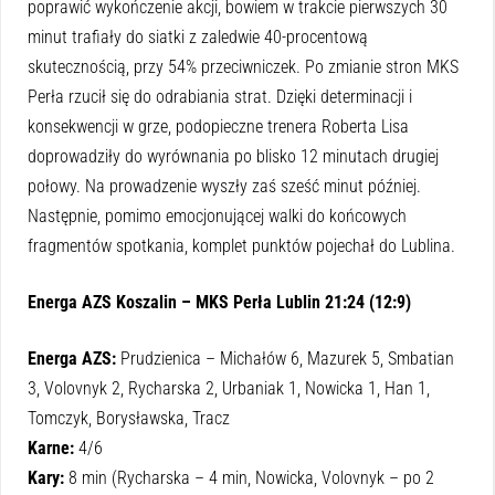
poprawić wykończenie akcji, bowiem w trakcie pierwszych 30
minut trafiały do siatki z zaledwie 40-procentową
skutecznością, przy 54% przeciwniczek. Po zmianie stron MKS
Perła rzucił się do odrabiania strat. Dzięki determinacji i
konsekwencji w grze, podopieczne trenera Roberta Lisa
doprowadziły do wyrównania po blisko 12 minutach drugiej
połowy. Na prowadzenie wyszły zaś sześć minut później.
Następnie, pomimo emocjonującej walki do końcowych
fragmentów spotkania, komplet punktów pojechał do Lublina.
Energa AZS Koszalin – MKS Perła Lublin 21:24 (12:9)
Energa AZS:
Prudzienica – Michałów 6, Mazurek 5, Smbatian
3, Volovnyk 2, Rycharska 2, Urbaniak 1, Nowicka 1, Han 1,
Tomczyk, Borysławska, Tracz
Karne:
4/6
Kary:
8 min (Rycharska – 4 min, Nowicka, Volovnyk – po 2