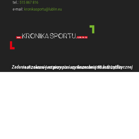
tel.:
515 867 816
e-mail:
kronikasportu@lublin.eu
Zadanie w zakresie wspierania i upowszechniania kultury fizycznej realizowane jest przy pomocy finansowej Miasta Lublin