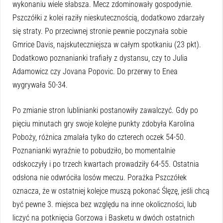
wykonaniu wiele słabsza. Mecz zdominowały gospodynie.
Pszczółki z kolei raziły nieskutecznością, dodatkowo zdarzały
się straty. Po przeciwnej stronie pewnie poczynała sobie
Gmrice Davis, najskuteczniejsza w całym spotkaniu (23 pkt).
Dodatkowo poznanianki trafiały z dystansu, czy to Julia
Adamowicz czy Jovana Popovic. Do przerwy to Enea
wygrywała 50-34.
Po zmianie stron lublinianki postanowiły zawalczyć. Gdy po
pięciu minutach gry swoje kolejne punkty zdobyła Karolina
Poboży, różnica zmalała tylko do czterech oczek 54-50.
Poznanianki wyraźnie to pobudziło, bo momentalnie
odskoczyły i po trzech kwartach prowadziły 64-55. Ostatnia
odsłona nie odwróciła losów meczu. Porażka Pszczółek
oznacza, że w ostatniej kolejce muszą pokonać Ślęzę, jeśli chcą
być pewne 3. miejsca bez względu na inne okoliczności, lub
liczyć na potknięcia Gorzowa i Basketu w dwóch ostatnich