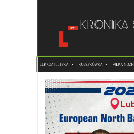
do
treści
LEKKOATLETYKA
KOSZYKÓWKA
PIŁKA NOŻN