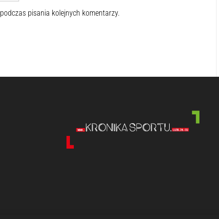
 podczas pisania kolejnych komentarzy.