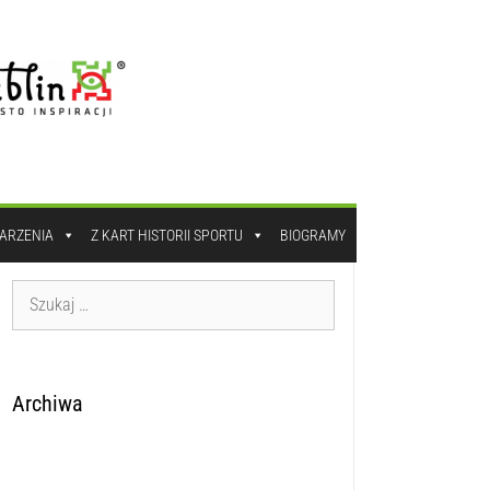
DARZENIA
Z KART HISTORII SPORTU
BIOGRAMY
Archiwa