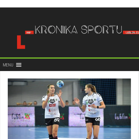
do
treści
MENU