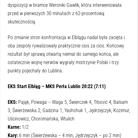
dyspozycji w bramce Weroniki Gawlik, która interweniowała
przed w pierwszych 30 minutach z 62-procentową
skutecznością.
Po zmianie stron konfrontacja w Elblągu nadal była zacięta i
oba zespoły rywalizowały praktycznie cios za cios. Końcowy
rezultat był sprawą otwartą niemal do samego końca, ale
ostatecznie wojnę nerwów wygrały mistrzynie Polski i trzy
punkty pojechały do Lublina.
EKS Start Elbląg – MKS Perła Lublin 20:22 (7:11)
EKS:
Pająk, Powaga – Waga 5, Świerczek 4, Trbović 4, Balsam
3, Świerżewska 2, Gadzina 1, Yashchuk 1, Jędrzejczyk, Kozimur,
Uścinowicz, Choromańska, Wtulich
Karne:
1/2
Kary:
6 min (Świerżewska – 4 min, Jędrzejczyk – po 2 min)