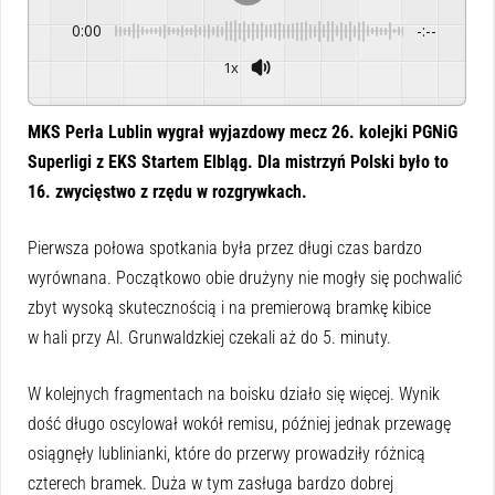
0:00
-:--
1x
Powered By
GSpeech
MKS Perła Lublin wygrał wyjazdowy mecz 26. kolejki PGNiG
Superligi z EKS Startem Elbląg. Dla mistrzyń Polski było to
16. zwycięstwo z rzędu w rozgrywkach.
Pierwsza połowa spotkania była przez długi czas bardzo
wyrównana. Początkowo obie drużyny nie mogły się pochwalić
zbyt wysoką skutecznością i na premierową bramkę kibice
w hali przy Al. Grunwaldzkiej czekali aż do 5. minuty.
W kolejnych fragmentach na boisku działo się więcej. Wynik
dość długo oscylował wokół remisu, później jednak przewagę
osiągnęły lublinianki, które do przerwy prowadziły różnicą
czterech bramek. Duża w tym zasługa bardzo dobrej