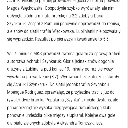
Achruk. Niedługo później prowadzenie gości z Lublina podwoiła
Magda Więckowska. Gospodynie szybko wyrównały, ale nim
upłynęła siódma minuta bramkę na 3:2 zdobyła Daria
Szynkaruk. Zespół z Rumunii ponownie doprowadził do remisu,
ale znów do siatki trafiła Więckowska. Lublinianki nie pozwalały
się wyprzedzić. Rezultat po pierwszym kwadransie to 5:5.
W 17. minucie MKS prowadził dwoma golami za sprawą trafień
autorstwa Achruk i Szynkaruk. Gloria jednak znów dogoniła
drużynę z Lublina, a pod koniec 19. minuty po raz pierwszy
wyszła na prowadzenie (8:7). Wyrównać bezskutecznie starały
się Achruk i Szynkaruk. Do siatki jednak trafiła Seynabou
Mbengue Rodriguez, sprawiając, że przyjezdne traciły już do
rywalek dwie bramki. Popularna „Szynka” skróciła dystans, ale
ponadprzeciętnie wysoka rozgrywająca rumuńskiego klubu
ponownie umieściła piłkę między słupkami. Kolejne dwa gole
dla biało-zielonych zdobyła Aleksandra Tomczyk, lecz