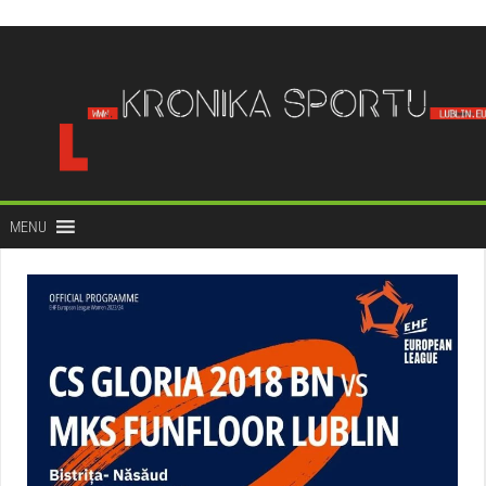
do
treści
MENU