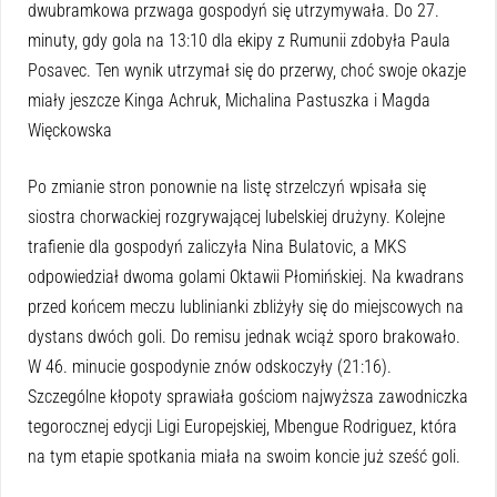
dwubramkowa przwaga gospodyń się utrzymywała. Do 27.
minuty, gdy gola na 13:10 dla ekipy z Rumunii zdobyła Paula
Posavec. Ten wynik utrzymał się do przerwy, choć swoje okazje
miały jeszcze Kinga Achruk, Michalina Pastuszka i Magda
Więckowska
Po zmianie stron ponownie na listę strzelczyń wpisała się
siostra chorwackiej rozgrywającej lubelskiej drużyny. Kolejne
trafienie dla gospodyń zaliczyła Nina Bulatovic, a MKS
odpowiedział dwoma golami Oktawii Płomińskiej. Na kwadrans
przed końcem meczu lublinianki zbliżyły się do miejscowych na
dystans dwóch goli. Do remisu jednak wciąż sporo brakowało.
W 46. minucie gospodynie znów odskoczyły (21:16).
Szczególne kłopoty sprawiała gościom najwyższa zawodniczka
tegorocznej edycji Ligi Europejskiej, Mbengue Rodriguez, która
na tym etapie spotkania miała na swoim koncie już sześć goli.