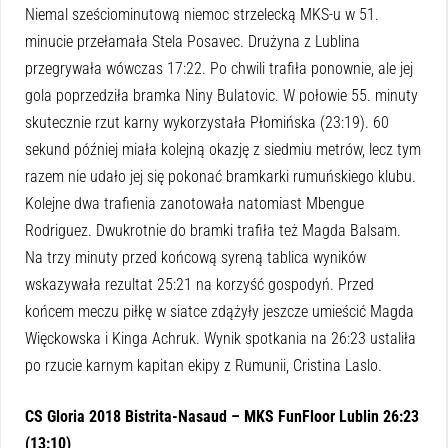
Niemal sześciominutową niemoc strzelecką MKS-u w 51.
minucie przełamała Stela Posavec. Drużyna z Lublina
przegrywała wówczas 17:22. Po chwili trafiła ponownie, ale jej
gola poprzedziła bramka Niny Bulatovic. W połowie 55. minuty
skutecznie rzut karny wykorzystała Płomińska (23:19). 60
sekund później miała kolejną okazję z siedmiu metrów, lecz tym
razem nie udało jej się pokonać bramkarki rumuńskiego klubu.
Kolejne dwa trafienia zanotowała natomiast Mbengue
Rodriguez. Dwukrotnie do bramki trafiła też Magda Balsam.
Na trzy minuty przed końcową syreną tablica wyników
wskazywała rezultat 25:21 na korzyść gospodyń. Przed
końcem meczu piłkę w siatce zdążyły jeszcze umieścić Magda
Więckowska i Kinga Achruk. Wynik spotkania na 26:23 ustaliła
po rzucie karnym kapitan ekipy z Rumunii, Cristina Laslo.
CS Gloria 2018 Bistrita-Nasaud – MKS FunFloor Lublin 26:23
(13:10)