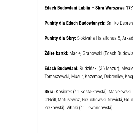
0:00
W spotkaniu 12. kolejki Ekstraligi Rugby Edach
zakończyć się wynikiem korzystniejszym
Edach Budowlani Lublin – Skra Warszawa 17:1
Punkty dla Edach Budowlanych:
Smilko Debren
Punkty dla Skry:
Siokivaha Halaifonua 5, Arkadi
Żółte kartki:
Maciej Grabowski (Edach Budowlani
Edach Budowlani:
Rudziński (36 Mazur), Mwale, 
Tomaszewski, Musur, Kazembe, Debrenliev, Kasp
Skra:
Kosiorek (41 Kostałkowski), Maciejewski,