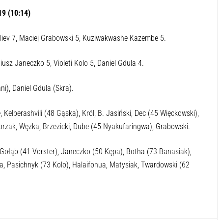
-:--
1x
 Budowlani Lublin ulegli Skrze Warszawa 17:19. Mecz mógł
9 (10:14)
liev 7, Maciej Grabowski 5, Kuziwakwashe Kazembe 5.
usz Janeczko 5, Violeti Kolo 5, Daniel Gdula 4.
), Daniel Gdula (Skra).
Kelberashvili (48 Gąska), Król, B. Jasiński, Dec (45 Więckowski),
rzak, Węzka, Brzezicki, Dube (45 Nyakufaringwa), Grabowski.
 Gołąb (41 Vorster), Janeczko (50 Kępa), Botha (73 Banasiak),