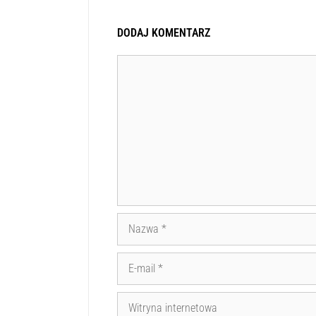
O’Neill, Matusewicz, Gołuchowski, Nowicki, Gdu
Żółkowski), Vihaki (41 Lewandowski).
DODAJ KOMENTARZ