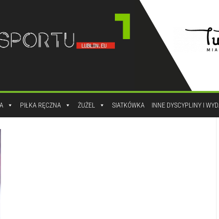
A
PIŁKA RĘCZNA
ŻUŻEL
SIATKÓWKA
INNE DYSCYPLINY I WY