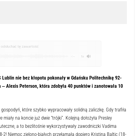
odsłuchać tę zawartość
-:--
1x
 Lublin nie bez kłopotu pokonały w Gdańsku Politechnikę 92-
 ‒ Alexis Peterson, która zdobyła 40 punktów i zanotowała 10
 gospodyń, które szybko wypracowały solidną zaliczkę. Gdy trafiła
miały na koncie już dwie “trójki”. Kolejną dołożyła Presley
skuteczne, a to bezlitośnie wykorzystywały zawodniczki Vadima
-2! Niemoc zielono-białych przełamała dopiero Kristina Baltic (18-