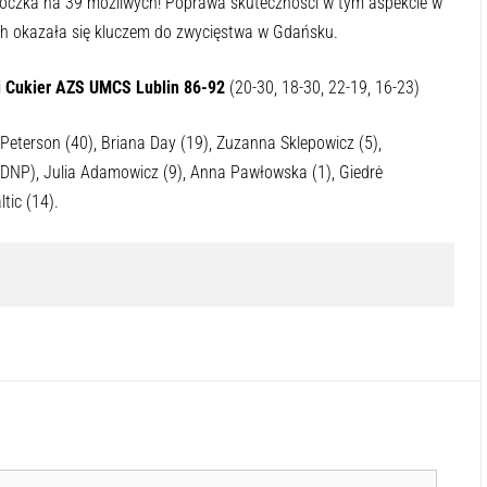
3 oczka na 39 możliwych! Poprawa skuteczności w tym aspekcie w
h okazała się kluczem do zwycięstwa w Gdańsku.
i Cukier AZS UMCS Lublin 86-92
(20-30, 18-30, 22-19, 16-23)
 Peterson (40), Briana Day (19), Zuzanna Sklepowicz (5),
DNP), Julia Adamowicz (9), Anna Pawłowska (1), Giedrė
tic (14).