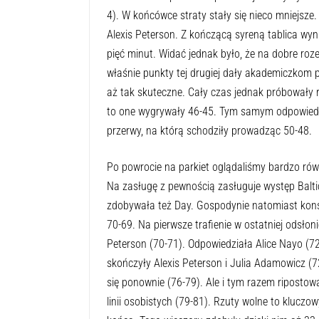
4). W końcówce straty stały się nieco mniejsze
Alexis Peterson. Z kończącą syreną tablica wy
pięć minut. Widać jednak było, że na dobre rozeg
właśnie punkty tej drugiej dały akademiczkom p
aż tak skuteczne. Cały czas jednak próbowały
to one wygrywały 46-45. Tym samym odpowiedz
przerwy, na którą schodziły prowadząc 50-48.
Po powrocie na parkiet oglądaliśmy bardzo rów
Na zasługę z pewnością zasługuje występ Balt
zdobywała też Day. Gospodynie natomiast konse
70-69. Na pierwsze trafienie w ostatniej odsło
Peterson (70-71). Odpowiedziała Alice Nayo (72-
skończyły Alexis Peterson i Julia Adamowicz (72
się ponownie (76-79). Ale i tym razem riposto
linii osobistych (79-81). Rzuty wolne to klucz