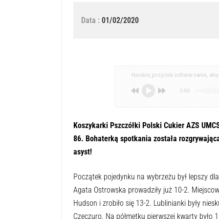
Data :
01/02/2020
Naciśnij przycisk odtwarzania, aby 
0:00
Koszykarki Pszczółki Polski Cukier AZS UMCS
86. Bohaterką spotkania została rozgrywająca
asyst!
Początek pojedynku na wybrzeżu był lepszy dla
Agata Ostrowska prowadziły już 10-2. Miejscowe 
Hudson i zrobiło się 13-2. Lublinianki były nie
Czeczuro. Na półmetku pierwszej kwarty było 18