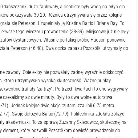
. Gdańszczanki dużo faulowały, a osobiste były wodą na młyn dla
ników pokazywała 30-20. Różnica utrzymywała się przez kolejne
rała się Peterson. Uzupełniały ją Kristina Baltic i Briana Day. To
ierwsze tego wieczoru prowadzenie (38-39). Miejscowe już nie były
 rzutów dystansowych. Właśnie po takiej próbie Hudson ponownie
iała Peterson (46-48). Dwa oczka zapasu Pszczółki utrzymały do
ne zawody. Obie ekipy nie pozwalały żadnej wyraźnie odskoczyć.
ic, która utrzymywała wysoką skuteczność. Ważne punkty
kwentnie trafiały “za trzy”. Po trzech kwartach to one wygrywały
nie czekaliśmy aż dwie minuty. Były to dwa wolne autorstwa
71). Jednak kolejne dwie akcje rzutami zza linii 6.75 metra
-77). Swoje dołożyła Baltic (72-79). Politechnika zdołała zbliżyć
wały akademiczki. To za sprawą Zuzanny Sklepowicz, skutecznej na
owy element, który pozwolił Pszczółkom dowieźć prowadzenie do