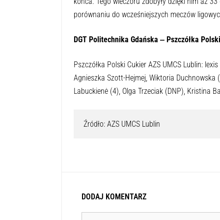
końca. Tego wieczoru zdobyły dzięki nim aż 3
porównaniu do wcześniejszych meczów ligowyc
DGT Politechnika Gdańska ‒ Pszczółka Polsk
Pszczółka Polski Cukier AZS UMCS Lublin: lexis
Agnieszka Szott-Hejmej, Wiktoria Duchnowska (
Labuckienė (4), Olga Trzeciak (DNP), Kristina Bal
Źródło: AZS UMCS Lublin
DODAJ KOMENTARZ