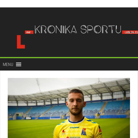
do
treści
MENU