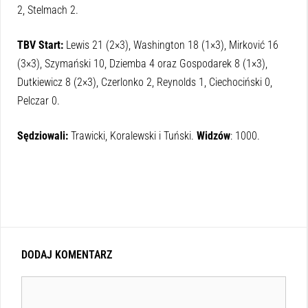
2, Stelmach 2.
TBV Start:
Lewis 21 (2×3), Washington 18 (1×3), Mirković 16
(3×3), Szymański 10, Dziemba 4 oraz Gospodarek 8 (1×3),
Dutkiewicz 8 (2×3), Czerlonko 2, Reynolds 1, Ciechociński 0,
Pelczar 0.
Sędziowali:
Trawicki, Koralewski i Tuński.
Widzów
: 1000.
DODAJ KOMENTARZ