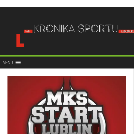
do
treści
MENU