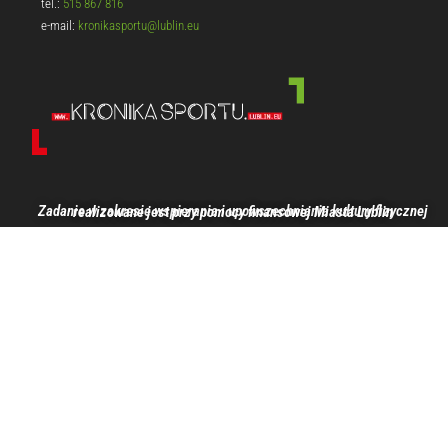
tel.:
515 867 816
e-mail:
kronikasportu@lublin.eu
Zadanie w zakresie wspierania i upowszechniania kultury fizycznej realizowane jest przy pomocy finansowej Miasta Lublin