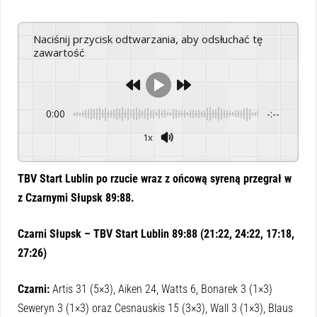
Naciśnij przycisk odtwarzania, aby odsłuchać tę
zawartość
0:00
-:--
1x
Powered By
GSpeech
TBV Start Lublin po rzucie wraz z ońcową syreną przegrał w
z Czarnymi Słupsk 89:88.
Czarni Słupsk – TBV Start Lublin 89:88 (21:22, 24:22, 17:18,
27:26)
Czarni:
Artis 31 (5×3), Aiken 24, Watts 6, Bonarek 3 (1×3)
Seweryn 3 (1×3) oraz Cesnauskis 15 (3×3), Wall 3 (1×3), Blaus