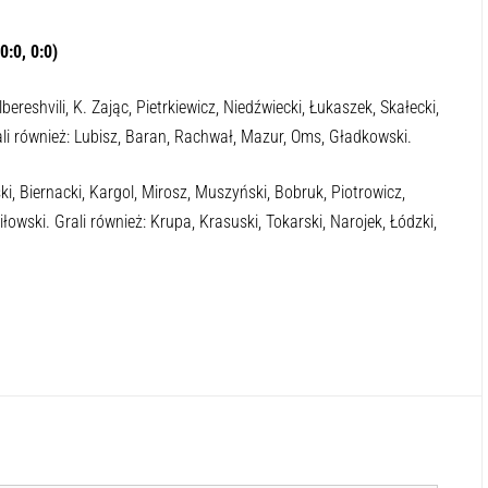
0:0, 0:0)
ereshvili, K. Zając, Pietrkiewicz, Niedźwiecki, Łukaszek, Skałecki,
ali również: Lubisz, Baran, Rachwał, Mazur, Oms, Gładkowski.
i, Biernacki, Kargol, Mirosz, Muszyński, Bobruk, Piotrowicz,
owski. Grali również: Krupa, Krasuski, Tokarski, Narojek, Łódzki,