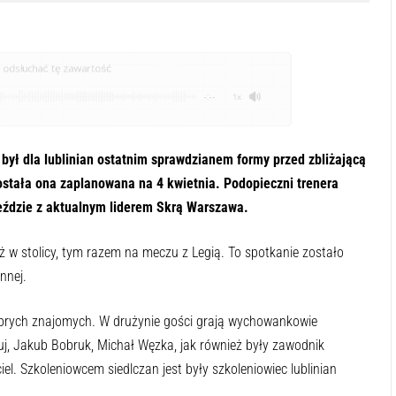
odsłuchać tę zawartość
-:--
1x
 był dla lublinian ostatnim sprawdzianem formy przed zbliżającą
Została ona zaplanowana na 4 kwietnia. Podopieczni trenera
eździe z aktualnym liderem Skrą Warszawa.
ż w stolicy, tym razem na meczu z Legią. To spotkanie zostało
ennej.
brych znajomych. W drużynie gości grają wychowankowie
suj, Jakub Bobruk, Michał Węzka, jak również były zawodnik
l. Szkoleniowcem siedlczan jest były szkoleniowiec lublinian