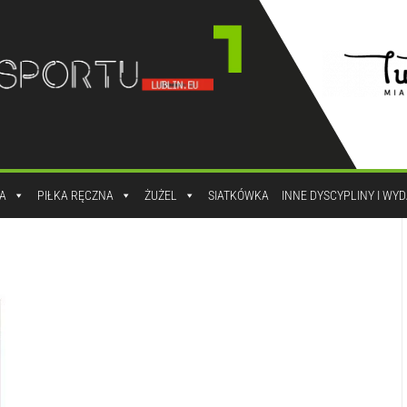
A
PIŁKA RĘCZNA
ŻUŻEL
SIATKÓWKA
INNE DYSCYPLINY I WY