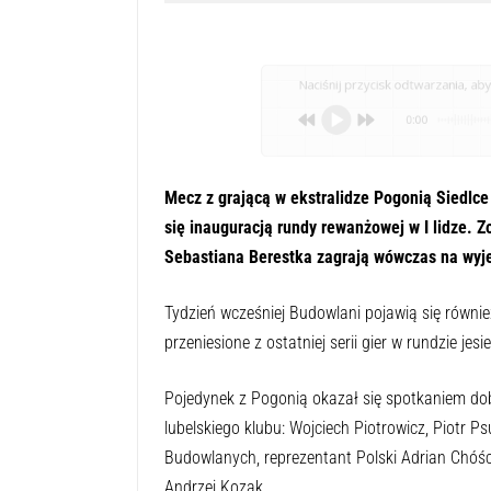
Naciśnij przycisk odtwarzania, aby 
0:00
Mecz z grającą w ekstralidze Pogonią Siedlce
się inauguracją rundy rewanżowej w I lidze. 
Sebastiana Berestka zagrają wówczas na wyj
Tydzień wcześniej Budowlani pojawią się równie
przeniesione z ostatniej serii gier w rundzie jesi
Pojedynek z Pogonią okazał się spotkaniem do
lubelskiego klubu: Wojciech Piotrowicz, Piotr P
Budowlanych, reprezentant Polski Adrian Chóście
Andrzej Kozak.