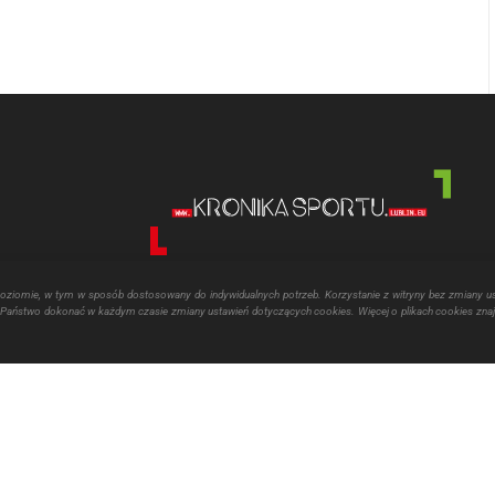
poziomie, w tym w sposób dostosowany do indywidualnych potrzeb. Korzystanie z witryny bez zmiany u
aństwo dokonać w każdym czasie zmiany ustawień dotyczących cookies. Więcej o plikach cookies znaj
echniania kultury fizycznej realizowane jest przy pomocy finansowej Miasta 