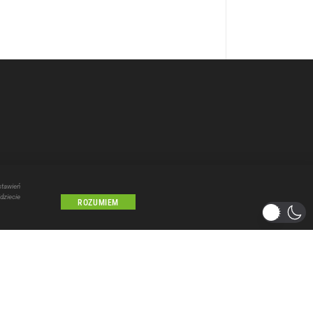
stawień
dziecie
ROZUMIEM
Lublin