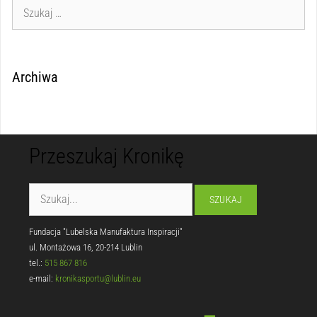
Archiwa
Przeszukaj Kronikę
Fundacja "Lubelska Manufaktura Inspiracji"
ul. Montażowa 16, 20-214 Lublin
tel.:
515 867 816
e-mail:
kronikasportu@lublin.eu