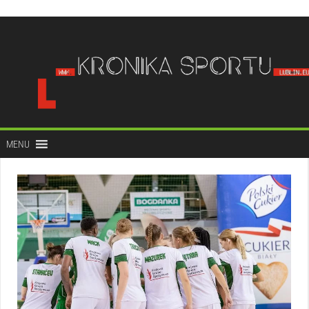
do
treści
MENU