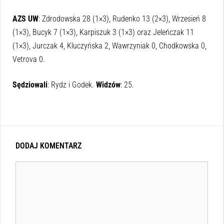
AZS UW
: Zdrodowska 28 (1×3), Rudenko 13 (2×3), Wrzesień 8
(1×3), Bucyk 7 (1×3), Karpiszuk 3 (1×3) oraz Jeleńczak 11
(1×3), Jurczak 4, Kluczyńska 2, Wawrzyniak 0, Chodkowska 0,
Vetrova 0.
Sędziowali
: Rydz i Godek.
Widzów
: 25.
DODAJ KOMENTARZ