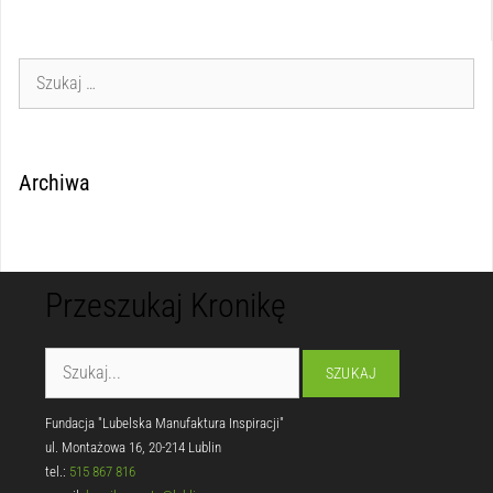
Archiwa
Przeszukaj Kronikę
Fundacja "Lubelska Manufaktura Inspiracji"
ul. Montażowa 16, 20-214 Lublin
tel.:
515 867 816