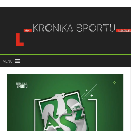
do
treści
MENU