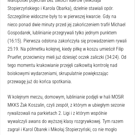
Małopolski pojechali bez swoich liderów (Mikołaja
Stopierzyńskiego i Karola Obarka), dzielnie stawiali opór.
Szczególnie widoczne były to w pierwszej kwarcie. Gdy na
nieco ponad dwie minuty przed jej zakończeniem trafił Michael
Gospodarek, lublinianie przegrywali tylko jednym punktem
(16:15). Pierwsza odsłona zakończyła się prowadzeniem rywali
25:19. Na półmetku kolejnej, kiedy piłkę w koszu umieścił Filip
Pruefer, przeciwnicy mieli już dziesięć oczek zaliczki (34:24). Od
tego momentu krakowianie przejęli całkowitą kontrolę nad
boiskowymi wydarzeniami, skrupulatnie powiększając
przewagę już do końca spotkania.
W kolejnym meczu, domowym, lublinianie podjęli w hali MOSiR
MKKS Żak Koszalin, czyli zespół, z którym w ubiegłym sezonie
rywalizowali na parkietach 2. Ligi i z którym wspólnie
wywalczyli awans do wyższej klasy rozgrywkowej. Tym razem
zagrał i Karol Obarek i Mikołaj Stopierzyński, co nie mogło