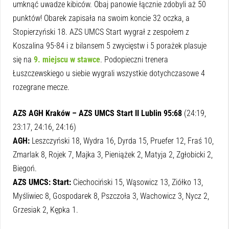
umknąć uwadze kibiców. Obaj panowie łącznie zdobyli aż 50
punktów! Obarek zapisała na swoim koncie 32 oczka, a
Stopierzyński 18. AZS UMCS Start wygrał z zespołem z
Koszalina 95-84 i z bilansem 5 zwycięstw i 5 porażek plasuje
się na
9. miejscu w stawce
. Podopieczni trenera
Łuszczewskiego u siebie wygrali wszystkie dotychczasowe 4
rozegrane mecze.
AZS AGH Kraków – AZS UMCS Start II Lublin 95:68
(24:19,
23:17, 24:16, 24:16)
AGH:
Leszczyński 18, Wydra 16, Dyrda 15, Pruefer 12, Fraś 10,
Zmarlak 8, Rojek 7, Majka 3, Pieniążek 2, Matyja 2, Zgłobicki 2,
Biegoń.
AZS UMCS: Start:
Ciechociński 15, Wąsowicz 13, Ziółko 13,
Myśliwiec 8, Gospodarek 8, Pszczoła 3, Wachowicz 3, Nycz 2,
Grzesiak 2, Kępka 1.