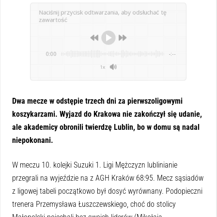
Naciśnij przycisk odtwarzania, aby odsłuchać tę
zawartość
0:00
-:--
1x
Dwa mecze w odstępie trzech dni za pierwszoligowymi
koszykarzami. Wyjazd do Krakowa nie zakończył się udanie,
ale akademicy obronili twierdzę Lublin, bo w domu są nadal
niepokonani.
W meczu 10. kolejki Suzuki 1. Ligi Mężczyzn lublinianie
przegrali na wyjeździe na z AGH Kraków 68:95. Mecz sąsiadów
z ligowej tabeli początkowo był dosyć wyrównany. Podopieczni
trenera Przemysława Łuszczewskiego, choć do stolicy