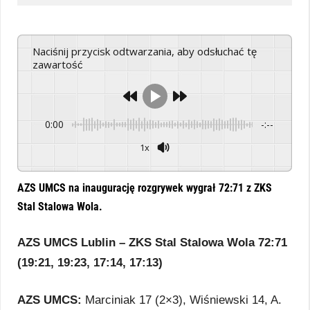
Naciśnij przycisk odtwarzania, aby odsłuchać tę
zawartość
0:00
-:--
1x
Powered By
GSpeech
AZS UMCS na inaugurację rozgrywek wygrał 72:71 z ZKS
Stal Stalowa Wola.
AZS UMCS Lublin – ZKS Stal Stalowa Wola 72:71
(19:21, 19:23, 17:14, 17:13)
AZS UMCS:
Marciniak 17 (2×3), Wiśniewski 14, A.