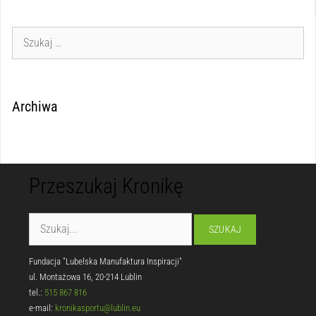
Archiwa
Przeszukaj Kronikę
Fundacja "Lubelska Manufaktura Inspiracji"
ul. Montażowa 16, 20-214 Lublin
tel.:
515 867 816
e-mail:
kronikasportu@lublin.eu