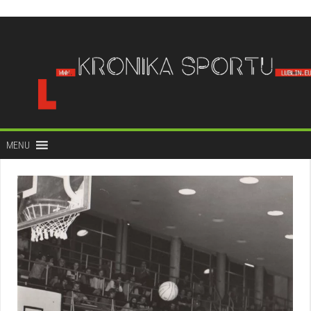
do
treści
MENU