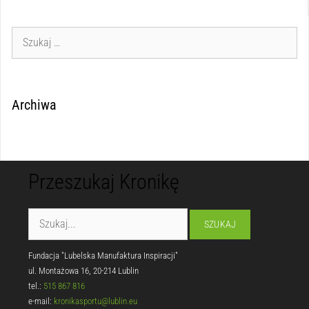
Archiwa
Przeszukaj Kronikę
Fundacja "Lubelska Manufaktura Inspiracji"
ul. Montażowa 16, 20-214 Lublin
tel.:
515 867 816
e-mail:
kronikasportu@lublin.eu