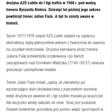
drużyna AZS Lublin do I ligi trafiła w 1968 r. pod wodzą
trenera Ryszarda Kistera. Dziesięć lat później jego sukces
powtórzył trener Julian Fiala. A był to szósty awans w
historii.
Sezon 1977/1978 zespół AZS Lublin spędził na zapleczu
ekstraklasy, będą jednocześnie jednym z faworytów do awansu
na szczebel mistrzowski. Drużyna kierowana przez trenera
Juliana Fialę potwierdziła oczekiwania i po dwóch
zwycięstwach nad Górnikiem Wieliczka (77:40 i 83:37) obierała
gratulacje i pamiątkowe medale.
Trener Julian Fiala mówił:
„sądzę, że zebraliśmy już
wystarczająco dużo doświadczenia z poprzednich sezonów,
kiedy drużyna po awansie do I ligi szybko musiała ją opuszczać.
Nie wszystko wtedy należało do mnie. Teraz jest podobnie.
Powiem konkretnie: potrzebna jest pomoc władz sportowych w