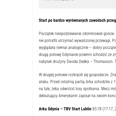
Start po bardzo wyrównanych zawodach przegr
Początek niespodziewanie zdominowali goście
nie potrafili utrzymać wywalczonej przewagi. P
wyglądała niemal analogicznie – dobry począte
drugą połowę Gdynianie powinni schodzić ze z
nabytek drużyny Davida Dedka – Thomasson. Trafi
W drugiej połowie rozkręcili się gospodarze. Zna
ataku. Przed ostatnią partią Arka schodziła z 1
na tyle, żeby odwrócić losy spotkania. Mecz m
debiutujący Amerykanin zapisał na swoim konc
Arka Gdynia – TBV Start Lublin
83:78 (17:17, 2