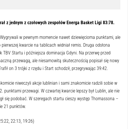
ał z jednym z czołowych zespołów Energa Basket Ligi 83:78.
. Wygrywali w pewnym momencie nawet dziewięcioma punktami, ale
o pierwszej kwarcie na tablicach widniał remis. Druga odsłona
k TBV Startu i późniejsza dominacja Gdyni. Na przerwę przed
naczną przewagą, ale niesamowitą skutecznością popisał się nowy
ł on 3 trójki z rzędu i Start schodził, przegrywając 39:42.
komicie niweczyli akcje lublinian i sami znakomicie radzili sobie w
2. punktami przewagi. W czwartej kwarcie lepszy był Lublin, ale nie
ógł się podobać. W szeregach startu cieszy występ Thomassona –
ie 21 punktów.
5:22, 22:13, 19:26)