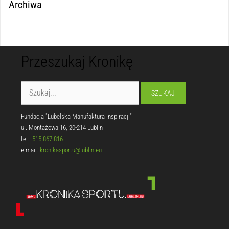
Archiwa
Przeszukaj Kronikę
Fundacja "Lubelska Manufaktura Inspiracji"
ul. Montażowa 16, 20-214 Lublin
tel.:
515 867 816
e-mail:
kronikasportu@lublin.eu