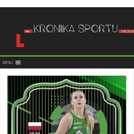
do
treści
MENU