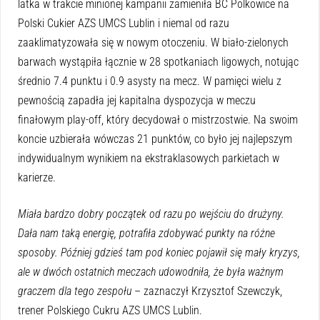
latka w trakcie minionej kampanii zamieniła BC Polkowice na
Polski Cukier AZS UMCS Lublin i niemal od razu
zaaklimatyzowała się w nowym otoczeniu. W biało-zielonych
barwach wystąpiła łącznie w 28 spotkaniach ligowych, notując
średnio 7.4 punktu i 0.9 asysty na mecz. W pamięci wielu z
pewnością zapadła jej kapitalna dyspozycja w meczu
finałowym play-off, który decydował o mistrzostwie. Na swoim
koncie uzbierała wówczas 21 punktów, co było jej najlepszym
indywidualnym wynikiem na ekstraklasowych parkietach w
karierze.
Miała bardzo dobry początek od razu po wejściu do drużyny.
Dała nam taką energię, potrafiła zdobywać punkty na różne
sposoby. Później gdzieś tam pod koniec pojawił się mały kryzys,
ale w dwóch ostatnich meczach udowodniła, że była ważnym
graczem dla tego zespołu
– zaznaczył Krzysztof Szewczyk,
trener Polskiego Cukru AZS UMCS Lublin.