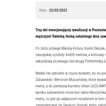
Data :
22/05/2022
Trzy dni emocjonującej rywalizacji w Poznani
mężczyzn! Świetną formą ostatniego dnia zaw
Po złoto pobiegli Mikołaj Kotyra, Kamil Olesze
zwycięskiej sztafety 4×400 metrów, a końcowy re
sekundową przewagą nad drugą Politechniką Ł
Medali nie zabrakło w rzucie dyskiem, bo na p
Zabawskiej i Weronice Muszyńskiej, które wywa
metra, a do pierwszej Karoliny Urban (AZS-AWF
wyniku zadowolona może być także Muszyńska, 
metra, co jest jej najlepszym rezultatem w tym
zaprezentował się Sergiusz Stański, który za