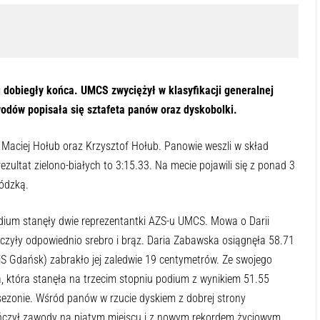
u dobiegły końca. UMCS zwyciężył w klasyfikacji generalnej
odów popisała się sztafeta panów oraz dyskobolki.
k, Maciej Hołub oraz Krzysztof Hołub. Panowie weszli w skład
zultat zielono-białych to 3:15.33. Na mecie pojawili się z ponad 3
ódzką.
odium stanęły dwie reprezentantki AZS-u UMCS. Mowa o Darii
lczyły odpowiednio srebro i brąz. Daria Zabawska osiągnęła 58.71
iS Gdańsk) zabrakło jej zaledwie 19 centymetrów. Ze swojego
która stanęła na trzecim stopniu podium z wynikiem 51.55
 sezonie. Wśród panów w rzucie dyskiem z dobrej strony
kończył zawody na piątym miejscu i z nowym rekordem życiowym