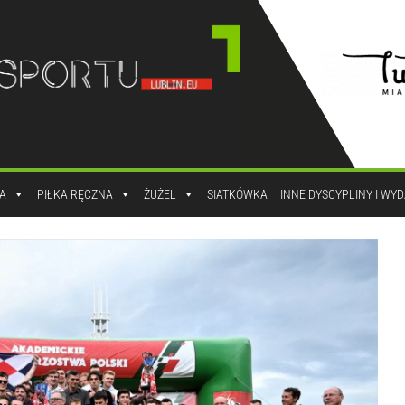
A
PIŁKA RĘCZNA
ŻUŻEL
SIATKÓWKA
INNE DYSCYPLINY I WY