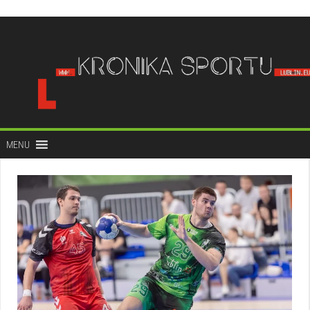
do
treści
MENU