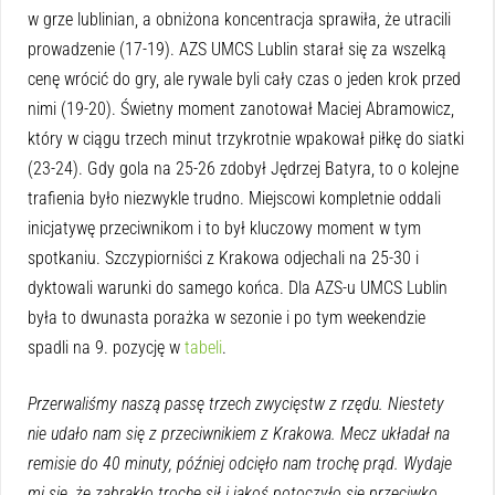
w grze lublinian, a obniżona koncentracja sprawiła, że utracili
prowadzenie (17-19). AZS UMCS Lublin starał się za wszelką
cenę wrócić do gry, ale rywale byli cały czas o jeden krok przed
nimi (19-20). Świetny moment zanotował Maciej Abramowicz,
który w ciągu trzech minut trzykrotnie wpakował piłkę do siatki
(23-24). Gdy gola na 25-26 zdobył Jędrzej Batyra, to o kolejne
trafienia było niezwykle trudno. Miejscowi kompletnie oddali
inicjatywę przeciwnikom i to był kluczowy moment w tym
spotkaniu. Szczypiorniści z Krakowa odjechali na 25-30 i
dyktowali warunki do samego końca. Dla AZS-u UMCS Lublin
była to dwunasta porażka w sezonie i po tym weekendzie
spadli na 9. pozycję w
tabeli
.
Przerwaliśmy naszą passę trzech zwycięstw z rzędu. Niestety
nie udało nam się z przeciwnikiem z Krakowa. Mecz układał na
remisie do 40 minuty, później odcięło nam trochę prąd. Wydaje
mi się, że zabrakło trochę sił i jakoś potoczyło się przeciwko