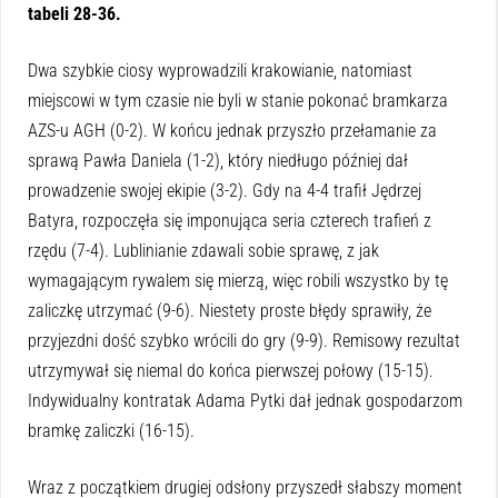
tabeli 28-36.
Dwa szybkie ciosy wyprowadzili krakowianie, natomiast
miejscowi w tym czasie nie byli w stanie pokonać bramkarza
AZS-u AGH (0-2). W końcu jednak przyszło przełamanie za
sprawą Pawła Daniela (1-2), który niedługo później dał
prowadzenie swojej ekipie (3-2). Gdy na 4-4 trafił Jędrzej
Batyra, rozpoczęła się imponująca seria czterech trafień z
rzędu (7-4). Lublinianie zdawali sobie sprawę, z jak
wymagającym rywalem się mierzą, więc robili wszystko by tę
zaliczkę utrzymać (9-6). Niestety proste błędy sprawiły, że
przyjezdni dość szybko wrócili do gry (9-9). Remisowy rezultat
utrzymywał się niemal do końca pierwszej połowy (15-15).
Indywidualny kontratak Adama Pytki dał jednak gospodarzom
bramkę zaliczki (16-15).
Wraz z początkiem drugiej odsłony przyszedł słabszy moment