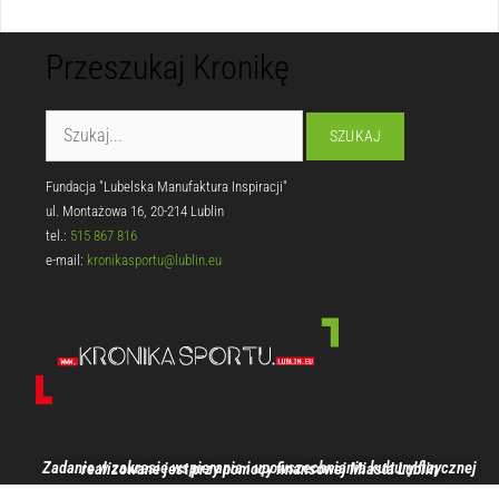
Przeszukaj Kronikę
Fundacja "Lubelska Manufaktura Inspiracji"
ul. Montażowa 16, 20-214 Lublin
tel.:
515 867 816
e-mail:
kronikasportu@lublin.eu
Zadanie w zakresie wspierania i upowszechniania kultury fizycznej realizowane jest przy pomocy finansowej Miasta Lublin