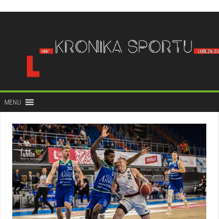
do
treści
MENU