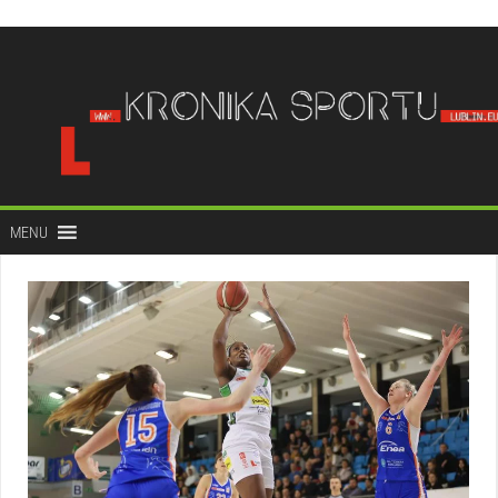
do
treści
MENU