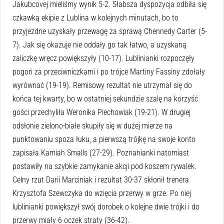
Jakubcovej mieliśmy wynik 5-2. Słabsza dyspozycja odbiła się
czkawką ekipie z Lublina w kolejnych minutach, bo to
przyjezdne uzyskały przewagę za sprawą Chennedy Carter (5-
7). Jak się okazuje nie oddały go tak łatwo, a uzyskaną
zaliczkę wręcz powiększyły (10-17). Lublinianki rozpoczęły
pogoń za przeciwniczkami i po trójce Martiny Fassiny zdołały
wyrównać (19-19). Remisowy rezultat nie utrzymał się do
końca tej kwarty, bo w ostatniej sekundzie szalę na korzyść
gości przechyliła Weronika Piechowiak (19-21). W drugiej
odsłonie zielono-białe skupiły się w dużej mierze na
punktowaniu spoza łuku, a pierwszą trójkę na swoje konto
zapisała Kamiah Smalls (27-29). Poznanianki natomiast
postawiły na szybkie zamykanie akcji pod koszem rywalek.
Celny rzut Darii Marciniak i rezultat 30-37 skłonił trenera
Krzysztofa Szewczyka do wzięcia przerwy w grze. Po niej
lublinianki powiększył swój dorobek o kolejne dwie trójki i do
przerwy miały 6 oczek straty (36-42).