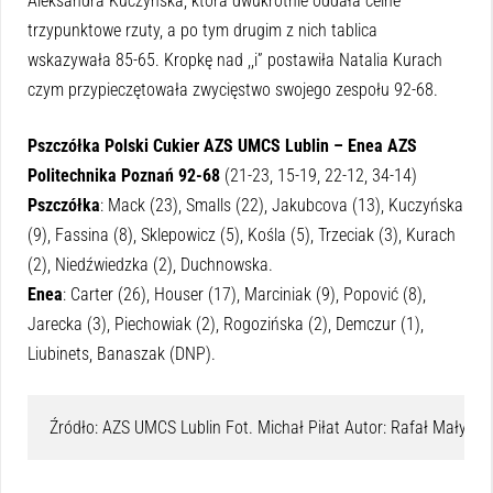
Aleksandra Kuczyńska, która dwukrotnie oddała celne
trzypunktowe rzuty, a po tym drugim z nich tablica
wskazywała 85-65. Kropkę nad ,,i” postawiła Natalia Kurach
czym przypieczętowała zwycięstwo swojego zespołu 92-68.
Pszczółka Polski Cukier AZS UMCS Lublin – Enea AZS
Politechnika Poznań 92-68
(21-23, 15-19, 22-12, 34-14)
Pszczółka
: Mack (23), Smalls (22), Jakubcova (13), Kuczyńska
(9), Fassina (8), Sklepowicz (5), Kośla (5), Trzeciak (3), Kurach
(2), Niedźwiedzka (2), Duchnowska.
Enea
: Carter (26), Houser (17), Marciniak (9), Popović (8),
Jarecka (3), Piechowiak (2), Rogozińska (2), Demczur (1),
Liubinets, Banaszak (DNP).
Źródło: AZS UMCS Lublin Fot. Michał Piłat Autor: Rafał Małys