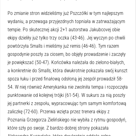
Po zmianie stron widzieliśmy już Pszczółki w tym najlepszym
wydaniu, a przewaga przyjezdnych topniała w zatrważającym
tempie. Po skutecznej akcji 2+1 autorstwa Jakubcovej obie
ekipy dzieliły już tylko trzy oczka (43-46). Jej wyczyn po chwili
powtórzyła Smalls i mieliśmy już remis (46-46). Tym razem
gospodynie poszły za ciosem, bo objęły prowadzenie i zaczęły
je powiększać (50-47). Końcówka należała do zielono-białych,
a konkretnie do Smalls, która dwukrotnie pokazała swój kunszt
spoza łuku i przed finałową odsłoną jej zespół prowadził 58-
54. W niej również Amerykanka nie zwolniła tempa i rozpoczęła
punktowanie od kolejnej trójki (61-54). W sukurs za nią poszły
jej partnerki z zespołu, wypracowując tym samym komfortową
zaliczkę (72-60). Przerwa wzięta przez trenera ekipy z
Poznania Grzegorza Zielińskiego nie wybiła z rytmu gospodyń,
które szły po swoje. Z bardzo dobrej strony pokazała