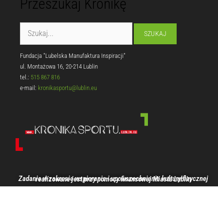
Przeszukaj Kronikę
Fundacja "Lubelska Manufaktura Inspiracji"
ul. Montażowa 16, 20-214 Lublin
tel.:
515 867 816
e-mail:
kronikasportu@lublin.eu
Zadanie w zakresie wspierania i upowszechniania kultury fizycznej realizowane jest przy pomocy finansowej Miasta Lublin