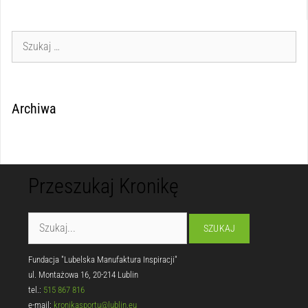
Archiwa
Przeszukaj Kronikę
Fundacja "Lubelska Manufaktura Inspiracji"
ul. Montażowa 16, 20-214 Lublin
tel.:
515 867 816
e-mail:
kronikasportu@lublin.eu