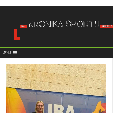
do
treści
MENU