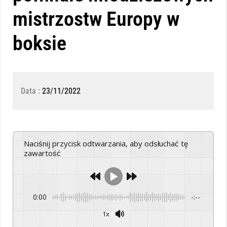
mistrzostw Europy w
boksie
Data :
23/11/2022
Naciśnij przycisk odtwarzania, aby odsłuchać tę
zawartość
0:00
-:--
1x
Powered By
GSpeech