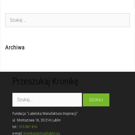
Archiwa
Przeszukaj Kronikę
Fundacja "Lubelska Manufaktura Inspiracji"
ul. Montażowa 16, 20-214 Lublin
tel.:
515 867 816
e-mail:
kronikasportu@lublin.eu