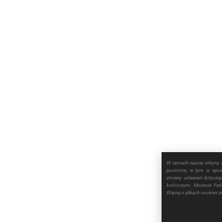
W ramach naszej witryny 
poziomie, w tym w sposó
zmiany ustawień dotyczą
końcowym. Możecie Pańs
Więcej o plikach cookies 