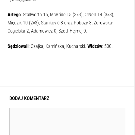
Artego
: Stallworth 16, McBride 15 (3×3), O’Neill 14 (3×3),
Międzik 10 (2×3), Stanković 8 oraz Poboży 8, Żurowska-
Cegielska 2, Adamowicz 0, Szott-Hejmej 0.
Sędziowali
: Czajka, Kamińska, Kucharski.
Widzów
: 500.
DODAJ KOMENTARZ