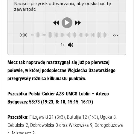
Naciśnij przycisk odtwarzania, aby odsłuchać tę
zawartość
0:00
-:--
1x
Powered By
GSpeech
Mecz tak naprawdę rozstrzygnął się już po pierwszej
połowie, w której podopieczne Wojciecha Szawarskiego
przegrywały różnica kilkunastu punktów.
Pszczółka Polski-Cukier AZS-UMCS Lublin – Artego
Bydgoszcz 58:73 (19:23, 8: 18, 15:15, 16:17)
Pszczółka
: Fitzgerald 21 (3×3), Butulija 12 (1×3), Ugoka 8,
Cebulska 2, Dobrowolska 0 oraz Witkowska 9, Dorogobuzowa
4, Mistygacz 2.