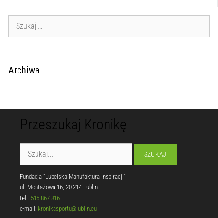
Archiwa
Przeszukaj Kronikę
Fundacja "Lubelska Manufaktura Inspiracji"
ul. Montażowa 16, 20-214 Lublin
tel.:
515 867 816
e-mail:
kronikasportu@lublin.eu