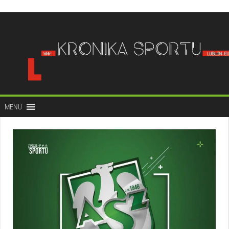
do
treści
MENU