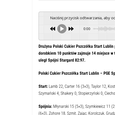
Naciśnij przycisk odtwarzania, aby 
0:00
Drużyna Polski Cukier Pszczółka Start Lublin
dorobkiem 10 punktów zajmuje 14 miejsce w t
uległ Spójni Stargard 82:97.
Polski Cukier Pszczółka Start Lublin – PGE Sp
Start:
Lamb 22, Carter 16 (3×3), Taylor 12, Kos
Szymański 4, Shakery 0, Stopierzyński 0, Ciecho
Spójnia:
Młynarski 15 (5×3), Szymkiewicz 11 (2×
(6×3), Zohore 18, Szmit, Zając, Korolczuk, Grudz