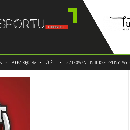
A
PIŁKA RĘCZNA
ŻUŻEL
SIATKÓWKA
INNE DYSCYPLINY I WY