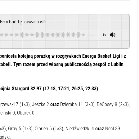
odsłuchać tę zawartość
-:--
1x
 poniosła kolejną porażkę w rozgrywkach Energa Basket Ligi i z
abeli. Tym razem przed własną publicznością zespół z Lublin
ójnia Stargard 82:97 (17:18, 17:21, 26:25, 22:33)
trzewski 7 (1×3), Jeszke 2
oraz
Dziemba 11 (3×3), DeCosey 8 (2×3),
ciński 0, Obarek 0.
3), Gray 5 (1×3), O’brien 5 (1×3), Niedźwiedzki 4
oraz
Neal 39
iński.