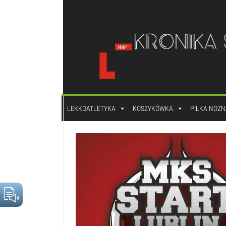
do
treści
LEKKOATLETYKA
KOSZYKÓWKA
PIŁKA NOŻN