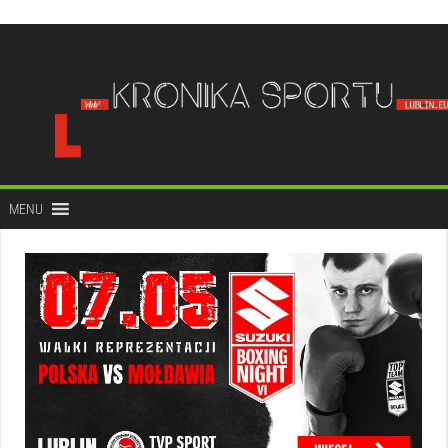
do
treści
MENU