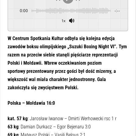
0:00
-:--
1x
Powered By
GSpeech
W Centrum Spotkania Kultur odbyła się kolejna edycja
zawodów boksu olimpijskiego „Suzuki Boxing Night VI”. Tym
razem na przeciw siebie stanęli pięściarze reprezentacji
Polski i Mołdawii. Wbrew oczekiwaniom poziom
sportowy prezentowany przez gości był dość mizerny, a
większość wal miała charakter jednostronny. Gala
zakończyła się zwycięstwem Polski.
Polska – Mołdawia 16:0
kat. 57 kg
: Jarosław Iwanow – Dmirti Werhowecki rsc 1 r
63 kg
: Damian Durkacz – Egor Bejenaru 3:0
69 kg
: Mateusz Polski – Vasili Belous 2:1