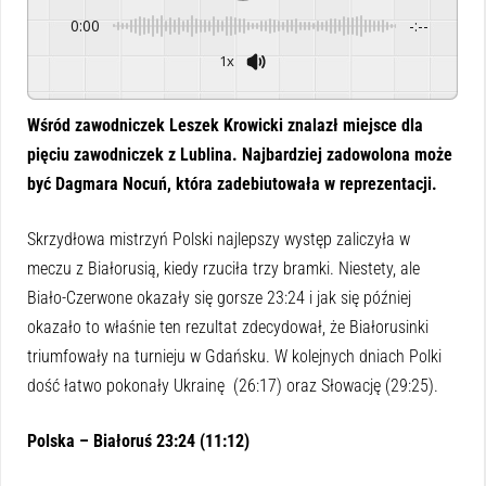
0:00
-:--
1x
Powered By
GSpeech
Wśród zawodniczek Leszek Krowicki znalazł miejsce dla
pięciu zawodniczek z Lublina. Najbardziej zadowolona może
być Dagmara Nocuń, która zadebiutowała w reprezentacji.
Skrzydłowa mistrzyń Polski najlepszy występ zaliczyła w
meczu z Białorusią, kiedy rzuciła trzy bramki. Niestety, ale
Biało-Czerwone okazały się gorsze 23:24 i jak się później
okazało to właśnie ten rezultat zdecydował, że Białorusinki
triumfowały na turnieju w Gdańsku. W kolejnych dniach Polki
dość łatwo pokonały Ukrainę (26:17) oraz Słowację (29:25).
Polska – Białoruś 23:24 (11:12)