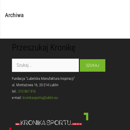
Archiwa
Przeszukaj Kronikę
Fundacja "Lubelska Manufaktura Inspiracji"
ul. Montażowa 16, 20-214 Lublin
tel.:
515 867 816
e-mail:
kronikasportu@lublin.eu