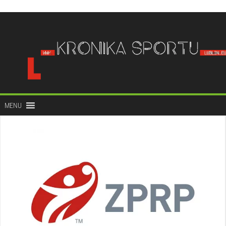
do
treści
MENU