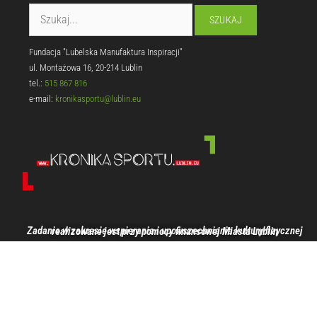
Fundacja "Lubelska Manufaktura Inspiracji"
ul. Montażowa 16, 20-214 Lublin
tel.:
515 867 816
e-mail:
kronikasportu@lublin.eu
Zadanie w zakresie wspierania i upowszechniania kultury fizycznej realizowane jest przy pomocy finansowej Miasta Lublin