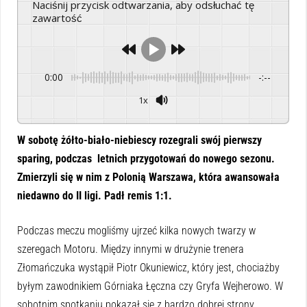
Naciśnij przycisk odtwarzania, aby odsłuchać tę
zawartość
0:00
-:--
1x
Powered By
GSpeech
W sobotę żółto-biało-niebiescy rozegrali swój pierwszy
sparing, podczas letnich przygotowań do nowego sezonu.
Zmierzyli się w nim z Polonią Warszawa, która awansowała
niedawno do II ligi. Padł remis 1:1.
Podczas meczu mogliśmy ujrzeć kilka nowych twarzy w
szeregach Motoru. Między innymi w drużynie trenera
Złomańczuka wystąpił Piotr Okuniewicz, który jest, chociażby
byłym zawodnikiem Górniaka Łęczna czy Gryfa Wejherowo. W
sobotnim spotkaniu pokazał się z bardzo dobrej strony,