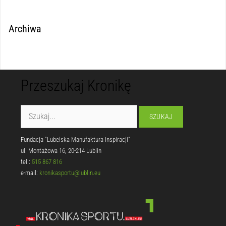
Archiwa
Przeszukaj Kronikę
Fundacja "Lubelska Manufaktura Inspiracji"
ul. Montażowa 16, 20-214 Lublin
tel.:
515 867 816
e-mail:
kronikasportu@lublin.eu