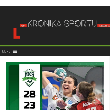
do
treści
MENU