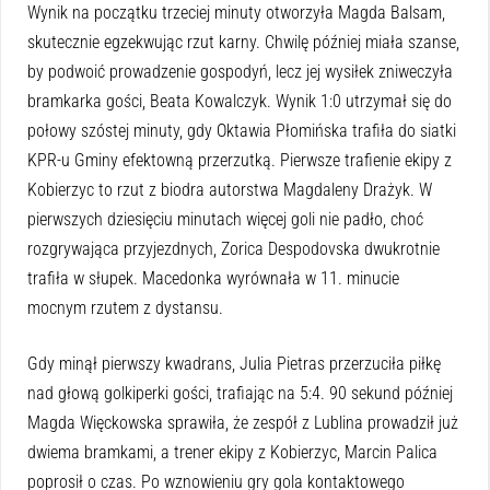
Wynik na początku trzeciej minuty otworzyła Magda Balsam,
skutecznie egzekwując rzut karny. Chwilę później miała szanse,
by podwoić prowadzenie gospodyń, lecz jej wysiłek zniweczyła
bramkarka gości, Beata Kowalczyk. Wynik 1:0 utrzymał się do
połowy szóstej minuty, gdy Oktawia Płomińska trafiła do siatki
KPR-u Gminy efektowną przerzutką. Pierwsze trafienie ekipy z
Kobierzyc to rzut z biodra autorstwa Magdaleny Drażyk. W
pierwszych dziesięciu minutach więcej goli nie padło, choć
rozgrywająca przyjezdnych, Zorica Despodovska dwukrotnie
trafiła w słupek. Macedonka wyrównała w 11. minucie
mocnym rzutem z dystansu.
Gdy minął pierwszy kwadrans, Julia Pietras przerzuciła piłkę
nad głową golkiperki gości, trafiając na 5:4. 90 sekund później
Magda Więckowska sprawiła, że zespół z Lublina prowadził już
dwiema bramkami, a trener ekipy z Kobierzyc, Marcin Palica
poprosił o czas. Po wznowieniu gry gola kontaktowego