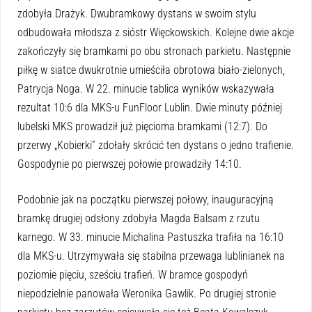
zdobyła Drażyk. Dwubramkowy dystans w swoim stylu
odbudowała młodsza z sióstr Więckowskich. Kolejne dwie akcje
zakończyły się bramkami po obu stronach parkietu. Następnie
piłkę w siatce dwukrotnie umieściła obrotowa biało-zielonych,
Patrycja Noga. W 22. minucie tablica wyników wskazywała
rezultat 10:6 dla MKS-u FunFloor Lublin. Dwie minuty później
lubelski MKS prowadził już pięcioma bramkami (12:7). Do
przerwy „Kobierki” zdołały skrócić ten dystans o jedno trafienie.
Gospodynie po pierwszej połowie prowadziły 14:10.
Podobnie jak na początku pierwszej połowy, inauguracyjną
bramkę drugiej odsłony zdobyła Magda Balsam z rzutu
karnego. W 33. minucie Michalina Pastuszka trafiła na 16:10
dla MKS-u. Utrzymywała się stabilna przewaga lublinianek na
poziomie pięciu, sześciu trafień. W bramce gospodyń
niepodzielnie panowała Weronika Gawlik. Po drugiej stronie