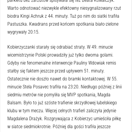
parkietu bez zarzutów spisywała się też Beata Kowalczyk.
Warto odnotować niezwykle efektowny niesygnalizowany rzut
biodra Kingi Achruk z 44. minuty. Tuż po nim do siatki trafiła
Pastuszka. Kwadrans przed końcem spotkania biało-zielone
wygrywały 20:15.
Kobierzyczanki starały się odrabiać straty. W 49. minucie
wicemistrzynie Polski prowadziły już tylko dwoma golami.
Gdyby nie fenomenalne interwencje Pauliny Wdowiak remis
stałby się faktem jeszcze przed upływem 51. minuty.
Ostatecznie nie doszło nawet do bramki kontaktowej. W 55.
minucie Stela Posavec trafiła na 23:20. Niedługo później z linii
siedmiu metrów nie pomyliła się MVP spotkania, Magda
Balsam. Było to już szóste trafienie skrzydłowej lubelskiego
klubu w tym meczu. Więcej celnych trafień zaliczyła jedynie
Magdalena Drażyk. Rozgrywająca z Kobierzyc umieściła piłkę
w siatce siedmiokrotnie. Później dla gości trafiła jeszcze