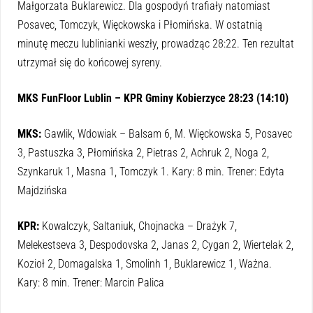
Małgorzata Buklarewicz. Dla gospodyń trafiały natomiast
Posavec, Tomczyk, Więckowska i Płomińska. W ostatnią
minutę meczu lublinianki weszły, prowadząc 28:22. Ten rezultat
utrzymał się do końcowej syreny.
MKS FunFloor Lublin – KPR Gminy Kobierzyce 28:23 (14:10)
MKS:
Gawlik, Wdowiak – Balsam 6, M. Więckowska 5, Posavec
3, Pastuszka 3, Płomińska 2, Pietras 2, Achruk 2, Noga 2,
Szynkaruk 1, Masna 1, Tomczyk 1. Kary: 8 min. Trener: Edyta
Majdzińska
KPR:
Kowalczyk, Saltaniuk, Chojnacka – Drażyk 7,
Melekestseva 3, Despodovska 2, Janas 2, Cygan 2, Wiertelak 2,
Kozioł 2, Domagalska 1, Smolinh 1, Buklarewicz 1, Ważna.
Kary: 8 min. Trener: Marcin Palica